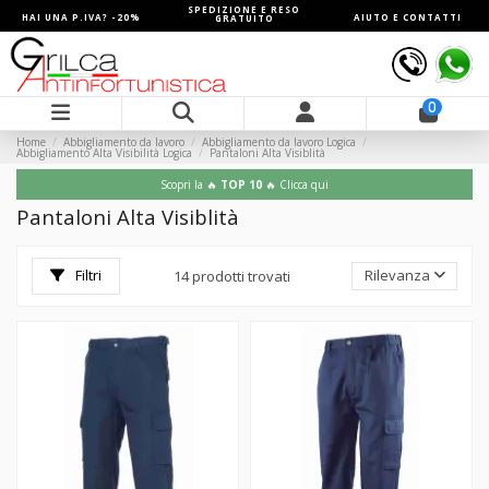
SPEDIZIONE E RESO
HAI UNA P.IVA? -20%
AIUTO E CONTATTI
GRATUITO
0
Home
Abbigliamento da lavoro
Abbigliamento da lavoro Logica
Abbigliamento Alta Visibilità Logica
Pantaloni Alta Visiblità
Scopri la 🔥
TOP 10
🔥 Clicca qui
Pantaloni Alta Visiblità
Filtri
Rilevanza
14 prodotti trovati