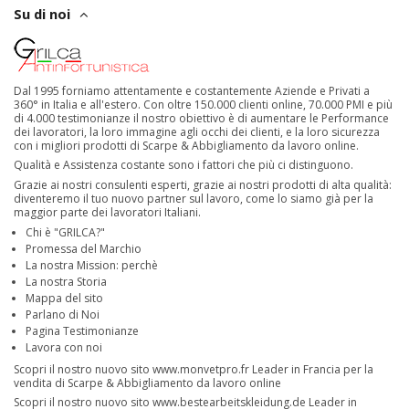
Su di noi
Dal 1995 forniamo attentamente e costantemente Aziende e Privati a
360° in Italia e all'estero. Con oltre 150.000 clienti online, 70.000 PMI e più
di 4.000 testimonianze il nostro obiettivo è di aumentare le Performance
dei lavoratori, la loro immagine agli occhi dei clienti, e la loro sicurezza
con i migliori prodotti di Scarpe & Abbigliamento da lavoro online.
Qualità e Assistenza costante sono i fattori che più ci distinguono.
Grazie ai nostri consulenti esperti, grazie ai nostri prodotti di alta qualità:
diventeremo il tuo nuovo partner sul lavoro, come lo siamo già per la
maggior parte dei lavoratori Italiani.
Chi è "GRILCA?"
Promessa del Marchio
La nostra Mission: perchè
La nostra Storia
Mappa del sito
Parlano di Noi
Pagina Testimonianze
Lavora con noi
Scopri il nostro nuovo sito
www.monvetpro.fr
Leader in Francia per la
vendita di Scarpe & Abbigliamento da lavoro online
Scopri il nostro nuovo sito
www.bestearbeitskleidung.de
Leader in