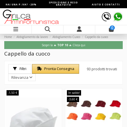
SPEDIZIONE E RESO
HAI UNA P.IVA? -20%
AIUTO E CONTATTI
GRATUITO
0
Home
Abbigliamento da lavoro
Abbigliamento Cuoco
Cappello da cuoco
Scopri la 🔥
TOP 10
🔥 Clicca qui
Cappello da cuoco
Filtri
Pronta Consegna
93 prodotti trovati
Rilevanza
-1,50 €
In saldo!
-3,60 €