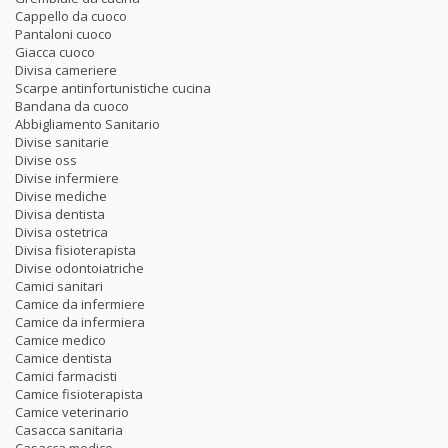
Cappello da cuoco
Pantaloni cuoco
Giacca cuoco
Divisa cameriere
Scarpe antinfortunistiche cucina
Bandana da cuoco
Abbigliamento Sanitario
Divise sanitarie
Divise oss
Divise infermiere
Divise mediche
Divisa dentista
Divisa ostetrica
Divisa fisioterapista
Divise odontoiatriche
Camici sanitari
Camice da infermiere
Camice da infermiera
Camice medico
Camice dentista
Camici farmacisti
Camice fisioterapista
Camice veterinario
Casacca sanitaria
Casacca medico