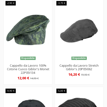
-2,90 €
-3,70 €
Disponibile
Disponibile
Cappello da Lavoro 100%
Cappello da Lavoro Stretch
Cotone Cuoco Giblor's Monet
Giblor's 20P05I062
22P05I134
16,20 €
19,90 €
12,00 €
14,90 €
-9,90 €
-5,00 €