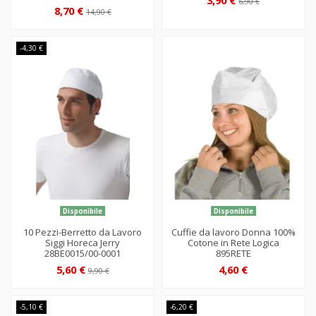
6,90 €
8,70 €
14,90 €
-4,30 €
Disponibile
Disponibile
10 Pezzi-Berretto da Lavoro
Cuffie da lavoro Donna 100%
Siggi Horeca Jerry
Cotone in Rete Logica
28BE0015/00-0001
895RETE
5,60 €
4,60 €
9,90 €
-5,10 €
-6,20 €