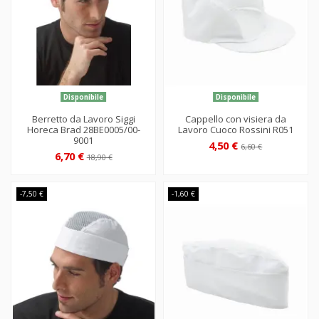
Disponibile
Disponibile
Berretto da Lavoro Siggi
Cappello con visiera da
Horeca Brad 28BE0005/00-
Lavoro Cuoco Rossini R051
9001
4,50 €
6,60 €
6,70 €
18,90 €
-7,50 €
-1,60 €