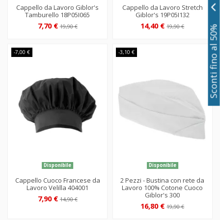
Cappello da Lavoro Giblor's
Cappello da Lavoro Stretch
Tamburello 18P05I065
Giblor's 19P05I132
7,70 €
14,40 €
19,90 €
19,90 €
Sconti fino al 50%
-7,00 €
-3,10 €
Disponibile
Disponibile
Cappello Cuoco Francese da
2 Pezzi - Bustina con rete da
Lavoro Velilla 404001
Lavoro 100% Cotone Cuoco
Giblor's 300
7,90 €
14,90 €
16,80 €
19,90 €