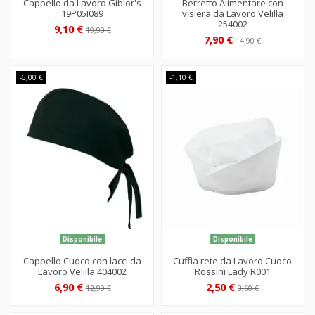
Cappello da Lavoro Giblor's
Berretto Alimentare con
19P05I089
visiera da Lavoro Velilla
254002
9,10 €
19,90 €
7,90 €
14,90 €
-6,00 €
-1,10 €
Disponibile
Disponibile
Cappello Cuoco con lacci da
Cuffia rete da Lavoro Cuoco
Lavoro Velilla 404002
Rossini Lady R001
6,90 €
2,50 €
12,90 €
3,60 €