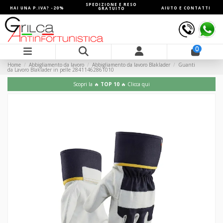
SPEDIZIONE E RESO
HAI UNA P.IVA? -20%
AIUTO E CONTATTI
GRATUITO
0
Home
Abbigliamento da lavoro
Abbigliamento da lavoro Blaklader
Guanti
da Lavoro Blaklader in pelle 28411462861010
Scopri la 🔥
TOP 10
🔥 Clicca qui