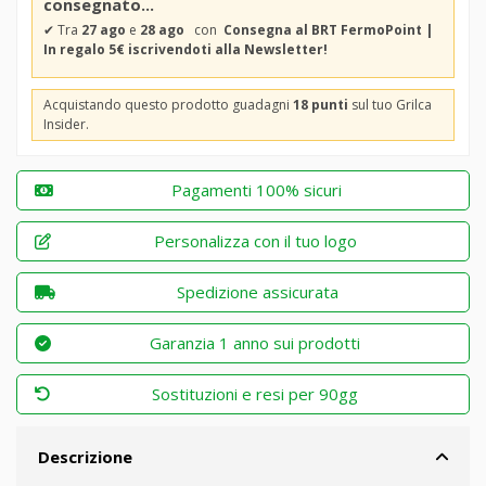
consegnato...
✔
Tra
27 ago
e
28 ago
con
Consegna al BRT FermoPoint |
In regalo 5€ iscrivendoti alla Newsletter!
Acquistando questo prodotto guadagni
18 punti
sul tuo Grilca
Insider.
Pagamenti 100% sicuri
Personalizza con il tuo logo
Spedizione assicurata
Garanzia 1 anno sui prodotti
Sostituzioni e resi per 90gg
Descrizione