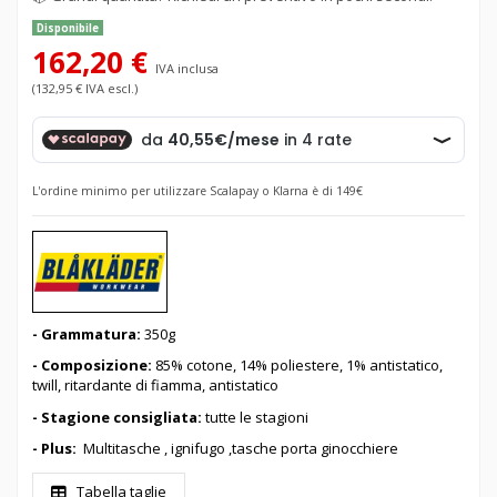
Disponibile
162,20 €
IVA inclusa
(132,95 € IVA escl.)
L'ordine minimo per utilizzare Scalapay o Klarna è di 149€
- Grammatura:
350g
- Composizione:
85% cotone, 14% poliestere, 1% antistatico,
twill, ritardante di fiamma, antistatico
- Stagione consigliata:
tutte le stagioni
- Plus:
Multitasche , ignifugo ,t
asche porta ginocchiere
Tabella taglie