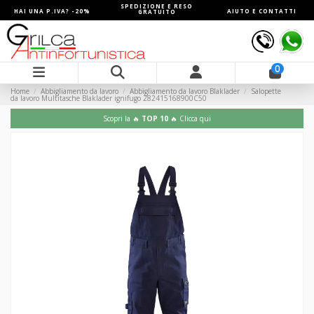
SPEDIZIONE E RESO
HAI UNA P.IVA? -20%
AIUTO E CONTATTI
GRATUITO
0
Home
Abbigliamento da lavoro
Abbigliamento da lavoro Blaklader
Salopette
da lavoro Multitasche Blaklader ignifugo 282415168900C50
Scopri la 🔥
TOP 10
🔥 Clicca qui