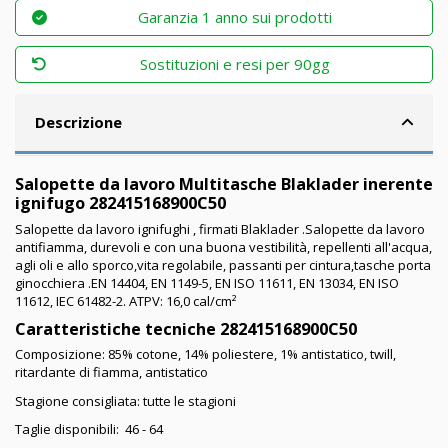
Garanzia 1 anno sui prodotti
Sostituzioni e resi per 90gg
Descrizione
Salopette da lavoro Multitasche Blaklader inerente
ignifugo 282415168900C50
Salopette da lavoro ignifughi , firmati Blaklader .Salopette da lavoro
antifiamma, durevoli e con una buona vestibilità, repellenti all'acqua,
agli oli e allo sporco,vita regolabile, passanti per cintura,tasche porta
ginocchiera .EN 14404, EN 1149-5, EN ISO 11611, EN 13034, EN ISO
11612, IEC 61482-2. ATPV: 16,0 cal/cm²
Caratteristiche tecniche 282415168900C50
Composizione: 85% cotone, 14% poliestere, 1% antistatico, twill,
ritardante di fiamma, antistatico
Stagione consigliata: tutte le stagioni
Taglie disponibili: 46 - 64