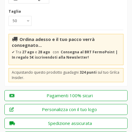
Taglia
Ordina adesso e il tuo pacco verrà
consegnato...
✔
Tra
27 ago
e
28 ago
con
Consegna al BRT FermoPoint |
In regalo 5€ iscrivendoti alla Newsletter!
Acquistando questo prodotto guadagni
324 punti
sul tuo Grilca
Insider.
Pagamenti 100% sicuri
Personalizza con il tuo logo
Spedizione assicurata