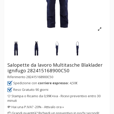
Salopette da lavoro Multitasche Blaklader
ignifugo 282415168900C50
Riferimento
282415168900C50
Spedizione con
corriere espresso:
4,50€
Reso Gratuito 90 giorni
👕 Stampa o Ricamo da 0,99€+iva - Ricevi preventivo entro 30
minuti
💸
Hai una P.IVA? -20% - Attivalo ora »
📦
Grandi quantità? Richiedi un preventivo in pochi secondi!