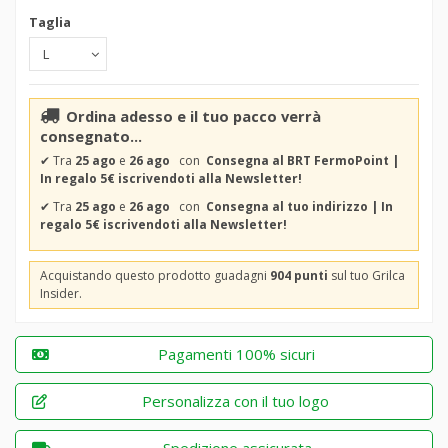
Taglia
Ordina adesso e il tuo pacco verrà
consegnato...
✔
Tra
25 ago
e
26 ago
con
Consegna al BRT FermoPoint |
In regalo 5€ iscrivendoti alla Newsletter!
✔
Tra
25 ago
e
26 ago
con
Consegna al tuo indirizzo | In
regalo 5€ iscrivendoti alla Newsletter!
Acquistando questo prodotto guadagni
904 punti
sul tuo Grilca
Insider.
Pagamenti 100% sicuri
Personalizza con il tuo logo