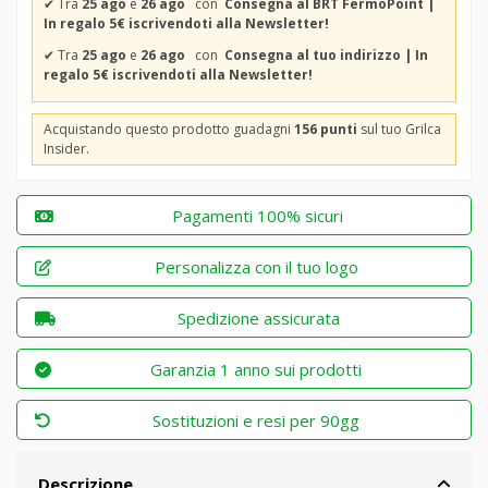
✔
Tra
25 ago
e
26 ago
con
Consegna al BRT FermoPoint |
In regalo 5€ iscrivendoti alla Newsletter!
✔
Tra
25 ago
e
26 ago
con
Consegna al tuo indirizzo | In
regalo 5€ iscrivendoti alla Newsletter!
Acquistando questo prodotto guadagni
156 punti
sul tuo Grilca
Insider.
Pagamenti 100% sicuri
Personalizza con il tuo logo
Spedizione assicurata
Garanzia 1 anno sui prodotti
Sostituzioni e resi per 90gg
Descrizione