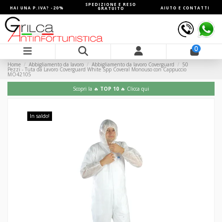
SPEDIZIONE E RESO
HAI UNA P.IVA? -20%
AIUTO E CONTATTI
GRATUITO
0
Home
Abbigliamento da lavoro
Abbigliamento da lavoro Coverguard
50
Pezzi - Tuta da Lavoro Coverguard White Spp Coveral Monouso con Cappuccio
MO42105
Scopri la 🔥
TOP 10
🔥 Clicca qui
In saldo!