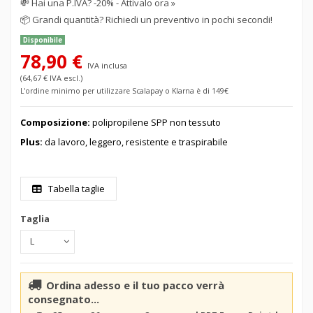
💸
Hai una P.IVA? -20% - Attivalo ora »
📦
Grandi quantità? Richiedi un preventivo in pochi secondi!
Disponibile
78,90 €
IVA inclusa
(64,67 € IVA escl.)
L'ordine minimo per utilizzare Scalapay o Klarna è di 149€
Composizione:
polipropilene SPP non tessuto
Plus:
da lavoro, leggero, resistente e traspirabile
Tabella taglie
Taglia
Ordina adesso e il tuo pacco verrà
consegnato...