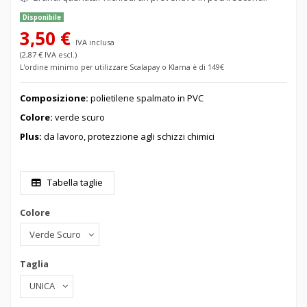
Disponibile
3,50 €
IVA inclusa
(2,87 € IVA escl.)
L'ordine minimo per utilizzare Scalapay o Klarna è di 149€
Composizione:
polietilene spalmato in PVC
Colore:
verde scuro
Plus:
da lavoro, protezzione agli schizzi chimici
Tabella taglie
Colore
Taglia