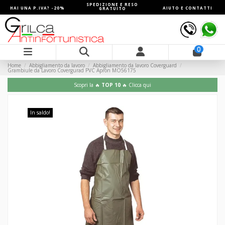
SPEDIZIONE E RESO
HAI UNA P.IVA? -20%
AIUTO E CONTATTI
GRATUITO
0
Home
Abbigliamento da lavoro
Abbigliamento da lavoro Coverguard
Grambiule da Lavoro Covergurad PVC Apron MO56175
Scopri la 🔥
TOP 10
🔥 Clicca qui
In saldo!