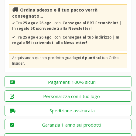
Ordina adesso e il tuo pacco verrà
consegnato...
✔
Tra
25 ago
e
26 ago
con
Consegna al BRT FermoPoint |
In regalo 5€ iscrivendoti alla Newsletter!
✔
Tra
25 ago
e
26 ago
con
Consegna al tuo indirizzo | In
regalo 5€ iscrivendoti alla Newsletter!
Acquistando questo prodotto guadagni
6 punti
sul tuo Grilca
Insider.
Pagamenti 100% sicuri
Personalizza con il tuo logo
Spedizione assicurata
Garanzia 1 anno sui prodotti