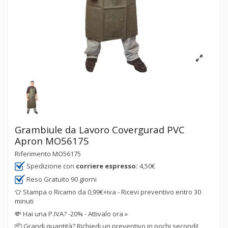
Grambiule da Lavoro Covergurad PVC
Apron MO56175
Riferimento
MO56175
Spedizione con
corriere espresso:
4,50€
Reso Gratuito 90 giorni
👕 Stampa o Ricamo da 0,99€+iva - Ricevi preventivo entro 30
minuti
💸
Hai una P.IVA? -20% - Attivalo ora »
📦
Grandi quantità? Richiedi un preventivo in pochi secondi!