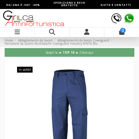
SPEDIZIONE E RESO
HAI UNA P.IVA? -20%
AIUTO E CONTATTI
GRATUITO
0
Home
Abbigliamento da lavoro
Abbigliamento da lavoro Coverguard
Pantalone da Lavoro Multitasche Coverguard Industry 8INTA Blu
Scopri la 🔥
TOP 10
🔥 Clicca qui
In saldo!