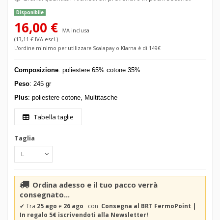
Disponibile
16,00 €
IVA inclusa
(13,11 € IVA escl.)
L'ordine minimo per utilizzare Scalapay o Klarna è di 149€
Composizione
: poliestere 65% cotone 35%
Peso
: 245 gr
Plus
: poliestere cotone, Multitasche
Tabella taglie
Taglia
Ordina adesso e il tuo pacco verrà
consegnato...
✔
Tra
25 ago
e
26 ago
con
Consegna al BRT FermoPoint |
In regalo 5€ iscrivendoti alla Newsletter!