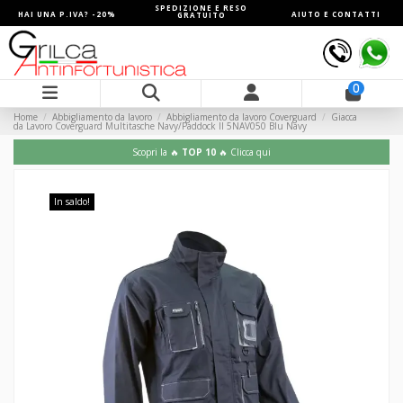
SPEDIZIONE E RESO
HAI UNA P.IVA? -20%
AIUTO E CONTATTI
GRATUITO
0
Home
Abbigliamento da lavoro
Abbigliamento da lavoro Coverguard
Giacca
da Lavoro Coverguard Multitasche Navy/Paddock II 5NAV050 Blu Navy
Scopri la 🔥
TOP 10
🔥 Clicca qui
In saldo!