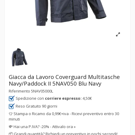
Giacca da Lavoro Coverguard Multitasche
Navy/Paddock II 5NAV050 Blu Navy
Riferimento
5NAV05000L
Spedizione con
corriere espresso:
4,50€
Reso Gratuito 90 giorni
👕 Stampa o Ricamo da 0,99€+iva - Ricevi preventivo entro 30
minuti
💸
Hai una P.IVA? -20% - Attivalo ora »
📦
Grandi quantità? Richiedi un preventivo in pochi secondi!