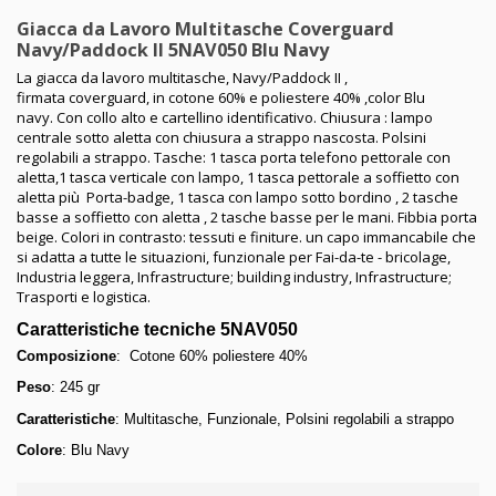
Giacca da Lavoro Multitasche Coverguard
Navy/Paddock II 5NAV050 Blu Navy
La giacca da lavoro multitasche, Navy/Paddock II ,
firmata coverguard, in cotone 60% e poliestere 40% ,color Blu
navy. Con collo alto e cartellino identificativo. Chiusura : lampo
centrale sotto aletta con chiusura a strappo nascosta. Polsini
regolabili a strappo. Tasche: 1 tasca porta telefono pettorale con
aletta,1 tasca verticale con lampo, 1 tasca pettorale a soffietto con
aletta più Porta-badge, 1 tasca con lampo sotto bordino , 2 tasche
basse a soffietto con aletta , 2 tasche basse per le mani. Fibbia porta
beige. Colori in contrasto: tessuti e finiture. un capo immancabile che
si adatta a tutte le situazioni, funzionale per Fai-da-te - bricolage,
Industria leggera, Infrastructure; building industry, Infrastructure;
Trasporti e logistica.
Caratteristiche tecniche 5NAV050
Composizione
: Cotone 60% poliestere 40%
Peso
: 245 gr
Caratteristiche
: Multitasche, Funzionale, Polsini regolabili a strappo
Colore
: Blu Navy