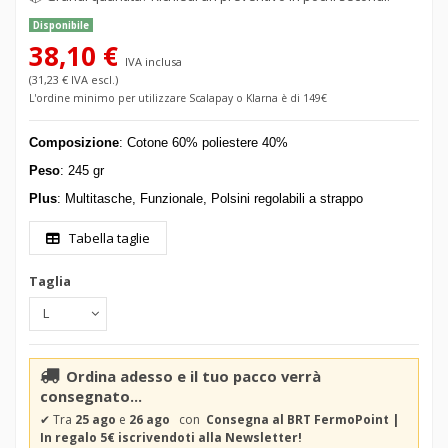
Disponibile
38,10 €
IVA inclusa
(31,23 € IVA escl.)
L'ordine minimo per utilizzare Scalapay o Klarna è di 149€
Composizione
:
Cotone 60% poliestere
40%
Peso
: 245 gr
Plus
:
Multitasche, Funzionale, Polsini regolabili a strappo
Tabella taglie
Taglia
Ordina adesso e il tuo pacco verrà
consegnato...
✔
Tra
25 ago
e
26 ago
con
Consegna al BRT FermoPoint |
In regalo 5€ iscrivendoti alla Newsletter!