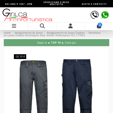
SPEDIZIONE E RESO
HAI UNA P.IVA? -20%
AIUTO E CONTATTI
GRATUITO
0
Home
Abbigliamento da lavoro
Abbigliamento da lavoro Diadora
Pantalone
da Lavoro Diadora Multitasche Rock Stretch Performance 702.177663
Scopri la 🔥
TOP 10
🔥 Clicca qui
-20,10 €