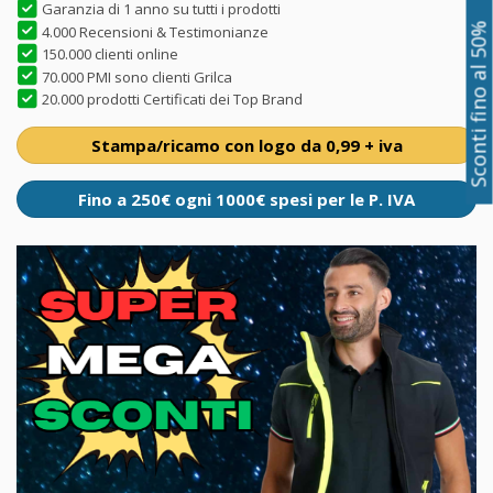
Garanzia di 1 anno su tutti i prodotti
Sconti fino al 50%
4.000 Recensioni & Testimonianze
150.000 clienti online
70.000 PMI sono clienti Grilca
20.000 prodotti Certificati dei Top Brand
Stampa/ricamo con logo da 0,99 + iva
Fino a 250€ ogni 1000€ spesi per le P. IVA