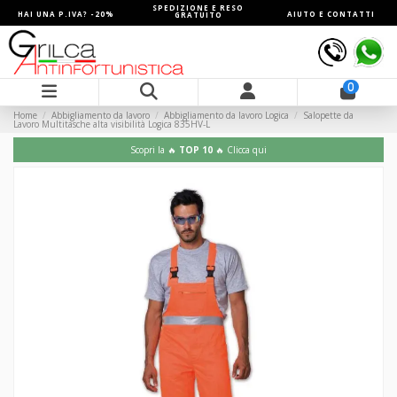
SPEDIZIONE E RESO
HAI UNA P.IVA? -20%
AIUTO E CONTATTI
GRATUITO
0
Home
Abbigliamento da lavoro
Abbigliamento da lavoro Logica
Salopette da
Lavoro Multitasche alta visibilità Logica 835HV-L
Scopri la 🔥
TOP 10
🔥 Clicca qui