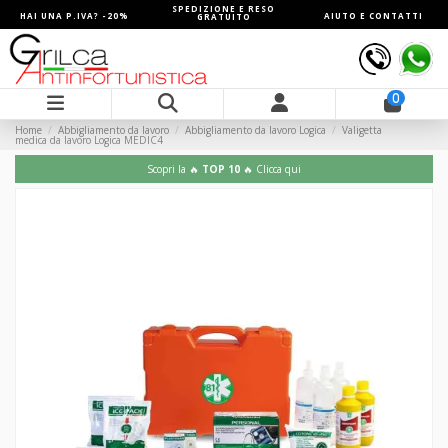
SPEDIZIONE E RESO
HAI UNA P.IVA? -20%
AIUTO E CONTATTI
GRATUITO
0
Home
Abbigliamento da lavoro
Abbigliamento da lavoro Logica
Valigetta
medica da lavoro Logica MEDIC4
Scopri la 🔥
TOP 10
🔥 Clicca qui