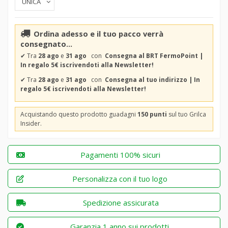
Ordina adesso e il tuo pacco verrà
consegnato...
✔
Tra
28 ago
e
31 ago
con
Consegna al BRT FermoPoint |
In regalo 5€ iscrivendoti alla Newsletter!
✔
Tra
28 ago
e
31 ago
con
Consegna al tuo indirizzo | In
regalo 5€ iscrivendoti alla Newsletter!
Acquistando questo prodotto guadagni
150 punti
sul tuo Grilca
Insider.
Pagamenti 100% sicuri
Personalizza con il tuo logo
Spedizione assicurata
Garanzia 1 anno sui prodotti