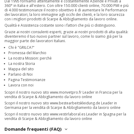
Dal 1995 forniamo attentamente e costantemente Aziende e Privati a
360° in Italia e all'estero. Con oltre 150.000 clienti online, 70.000 PMI e più
di 4.000 testimonianze il nostro obiettivo è di aumentare le Performance
dei lavoratori, la loro immagine agli occhi dei clienti, e la loro sicurezza
con i migliori prodotti di Scarpe & Abbigliamento da lavoro online.
Qualità e Assistenza costante sono i fattori che più ci distinguono.
Grazie ai nostri consulenti esperti, grazie ai nostri prodotti di alta qualità:
diventeremo il tuo nuovo partner sul lavoro, come lo siamo già per la
maggior parte dei lavoratori Italiani.
Chi è "GRILCA?"
Promessa del Marchio
La nostra Mission: perchè
La nostra Storia
Mappa del sito
Parlano di Noi
Pagina Testimonianze
Lavora con noi
Scopri il nostro nuovo sito
www.monvetpro.fr
Leader in Francia per la
vendita di Scarpe & Abbigliamento da lavoro online
Scopri il nostro nuovo sito
www.bestearbeitskleidung.de
Leader in
Germania per la vendita di Scarpe & Abbigliamento da lavoro online
Scopri il nostro nuovo sito
www.vestirlaboral.es
Leader in Spagna per la
vendita di Scarpe & Abbigliamento da lavoro online
Domande frequenti (FAQ)