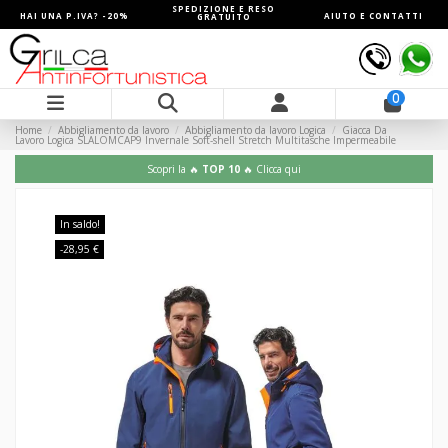
SPEDIZIONE E RESO
HAI UNA P.IVA? -20%
AIUTO E CONTATTI
GRATUITO
0
Home
Abbigliamento da lavoro
Abbigliamento da lavoro Logica
Giacca Da
Lavoro Logica SLALOMCAP9 Invernale Soft-shell Stretch Multitasche Impermeabile
Scopri la 🔥
TOP 10
🔥 Clicca qui
In saldo!
-28,95 €