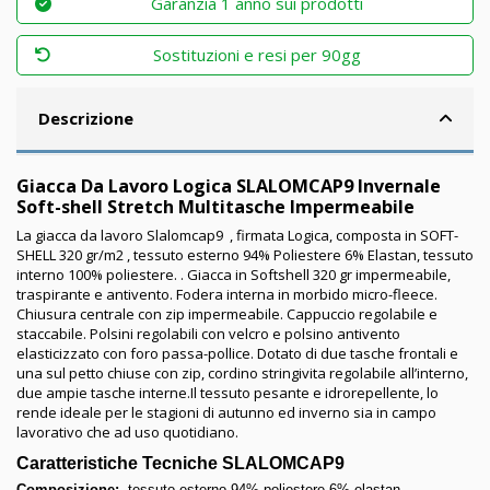
Garanzia 1 anno sui prodotti
Sostituzioni e resi per 90gg
Descrizione
Giacca Da Lavoro Logica SLALOMCAP9 Invernale
Soft-shell Stretch Multitasche Impermeabile
La giacca da lavoro Slalomcap9 , firmata Logica, composta in SOFT-
SHELL 320 gr/m2 , tessuto esterno 94% Poliestere 6% Elastan, tessuto
interno 100% poliestere. . Giacca in Softshell 320 gr impermeabile,
traspirante e antivento. Fodera interna in morbido micro-fleece.
Chiusura centrale con zip impermeabile. Cappuccio regolabile e
staccabile. Polsini regolabili con velcro e polsino antivento
elasticizzato con foro passa-pollice. Dotato di due tasche frontali e
una sul petto chiuse con zip, cordino stringivita regolabile all’interno,
due ampie tasche interne.Il tessuto pesante e idrorepellente, lo
rende ideale per le stagioni di autunno ed inverno sia in campo
lavorativo che ad uso quotidiano.
Caratteristiche Tecniche SLALOMCAP9
Composizione:
tessuto esterno 94% poliestere 6% elastan