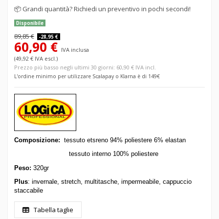
📦
Grandi quantità? Richiedi un preventivo in pochi secondi!
Disponibile
89,85 €
-28,95 €
60,90 €
IVA inclusa
(49,92 € IVA escl.)
Prezzo più basso negli ultimi 30 giorni: 60,90 € IVA incl.
L'ordine minimo per utilizzare Scalapay o Klarna è di 149€
Composizione:
tessuto etsreno 94% poliestere 6% elastan
tessuto interno 100% poliestere
Peso:
320gr
Plus
: invernale, stretch, multitasche, impermeabile, cappuccio
staccabile
Tabella taglie