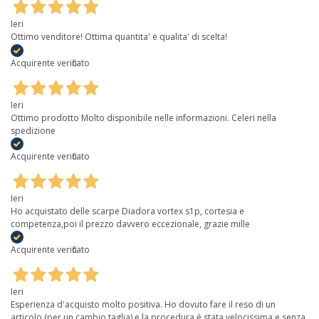
Ieri
Ottimo venditore! Ottima quantita' e qualita' di scelta!
Acquirente verificato
Ieri
Ottimo prodotto Molto disponibile nelle informazioni. Celeri nella
spedizione
Acquirente verificato
Ieri
Ho acquistato delle scarpe Diadora vortex s1p, cortesia e
competenza,poi il prezzo davvero eccezionale, grazie mille
Acquirente verificato
Ieri
Esperienza d'acquisto molto positiva. Ho dovuto fare il reso di un
articolo (per un cambio taglia) e la procedura è stata velocissima e senza