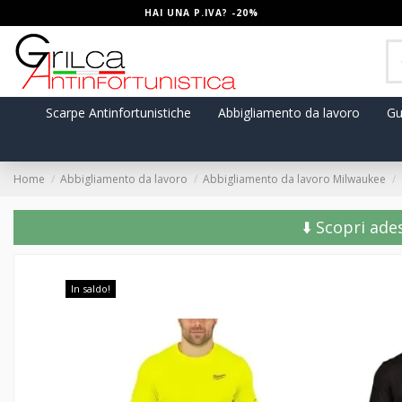
HAI UNA P.IVA? -20%
Scarpe Antinfortunistiche
Abbigliamento da lavoro
Gu
Home
Abbigliamento da lavoro
Abbigliamento da lavoro Milwaukee
⬇️ Scopri ade
In saldo!