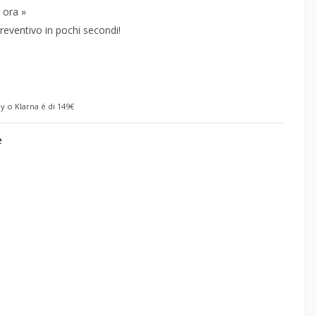
 ora »
reventivo in pochi secondi!
y o Klarna è di 149€
re