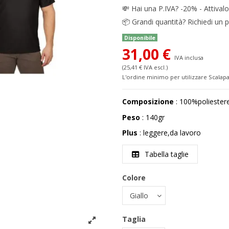
💸
Hai una P.IVA? -20% - Attivalo
📦
Grandi quantità? Richiedi un p
Disponibile
31,00 €
IVA inclusa
(25,41 € IVA escl.)
L'ordine minimo per utilizzare Scalapa
Composizione
: 100%polieste
Peso
: 140gr
Plus
: leggere,da lavoro
Tabella taglie
Colore
Taglia