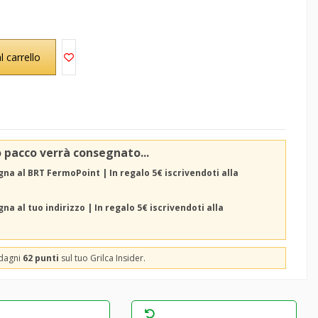
l carrello
o pacco verrà consegnato...
na al BRT FermoPoint | In regalo 5€ iscrivendoti alla
na al tuo indirizzo | In regalo 5€ iscrivendoti alla
adagni
62 punti
sul tuo Grilca Insider.