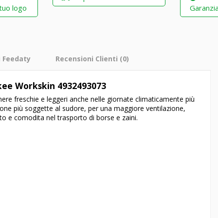
 tuo logo
Garanzia
i Feedaty
Recensioni Clienti
(0)
kee Workskin 4932493073
nere freschie e leggeri anche nelle giornate climaticamente più
zone più soggette al sudore, per una maggiore ventilazione,
o e comodita nel trasporto di borse e zaini.