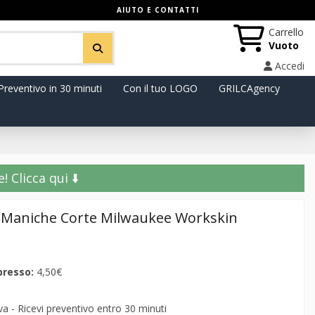
AIUTO E CONTATTI
Carrello
Vuoto
Accedi
Preventivo in 30 minuti
Con il tuo LOGO
GRILCAgency
️ Clicca qui ⬇️
a Maniche Corte Milwaukee Workskin
presso:
4,50€
 - Ricevi preventivo entro 30 minuti