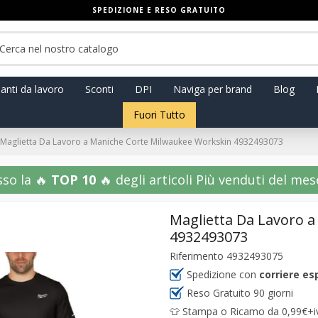
SPEDIZIONE E RESO GRATUITO
anti da lavoro
Sconti
DPI
Naviga per brand
Blog
Fuori Tutto
Maglietta Da Lavoro a Maniche Corte Milwaukee Workskin 4932493073
sso la 🔥
TOP 10
🔥 degli articoli Più venduti del mese!
Maglietta Da Lavoro 
4932493073
Riferimento
4932493075
Spedizione con
corriere es
Reso Gratuito 90 giorni
👕 Stampa o Ricamo da 0,99€+iva