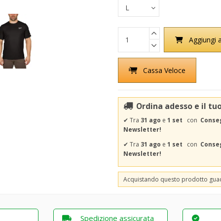
Aggiungi a
Cassa Veloce
Ordina adesso e il tu
✔
Tra
31 ago
e
1 set
con
Conseg
Newsletter!
✔
Tra
31 ago
e
1 set
con
Conseg
Newsletter!
Acquistando questo prodotto gu
Spedizione assicurata