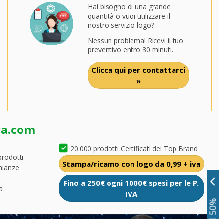
Hai bisogno di una grande
quantità o vuoi utilizzare il
nostro servizio logo?
Nessun problema! Ricevi il tuo
preventivo entro 30 minuti.
Clicca qui per contattarci
»
ca.com
20.000 prodotti Certificati dei Top Brand
prodotti
Stampa/ricamo con logo da 0,99 + iva
nianze
Fino a 250€ ogni 1000€ spesi per le P.
a
IVA