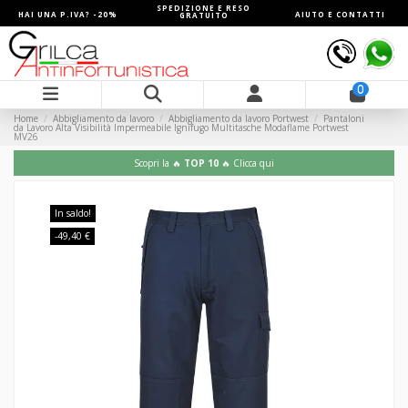
SPEDIZIONE E RESO
HAI UNA P.IVA? -20%
AIUTO E CONTATTI
GRATUITO
0
Home
Abbigliamento da lavoro
Abbigliamento da lavoro Portwest
Pantaloni
da Lavoro Alta Visibilità Impermeabile Ignifugo Multitasche Modaflame Portwest
MV26
Scopri la 🔥
TOP 10
🔥 Clicca qui
In saldo!
-49,40 €