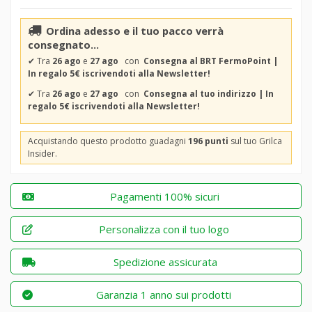
Ordina adesso e il tuo pacco verrà
consegnato...
✔
Tra
26 ago
e
27 ago
con
Consegna al BRT FermoPoint |
In regalo 5€ iscrivendoti alla Newsletter!
✔
Tra
26 ago
e
27 ago
con
Consegna al tuo indirizzo | In
regalo 5€ iscrivendoti alla Newsletter!
Acquistando questo prodotto guadagni
196 punti
sul tuo Grilca
Insider.
Pagamenti 100% sicuri
Personalizza con il tuo logo
Spedizione assicurata
Garanzia 1 anno sui prodotti