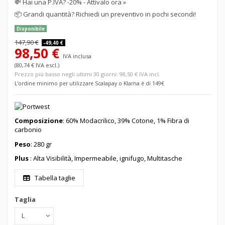
💸
Hai una P.IVA? -20% - Attivalo ora »
📦
Grandi quantità? Richiedi un preventivo in pochi secondi!
Disponibile
147,90 €
-49,40 €
98,50 €
IVA inclusa
(80,74 € IVA escl.)
Prezzo più basso negli ultimi 30 giorni: 98,50 € IVA incl.
L'ordine minimo per utilizzare Scalapay o Klarna è di 149€
Composizione
:
60%
Modacrilico
, 39% Cotone, 1% Fibra di
carbonio
Peso
: 280 gr
Plus
: Alta Visibilità, Impermeabile, ignifugo, Multitasche
Tabella taglie
Taglia