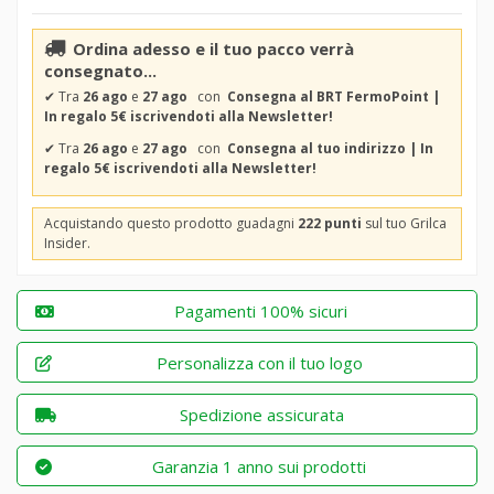
Ordina adesso e il tuo pacco verrà
consegnato...
✔
Tra
26 ago
e
27 ago
con
Consegna al BRT FermoPoint |
In regalo 5€ iscrivendoti alla Newsletter!
✔
Tra
26 ago
e
27 ago
con
Consegna al tuo indirizzo | In
regalo 5€ iscrivendoti alla Newsletter!
Acquistando questo prodotto guadagni
222 punti
sul tuo Grilca
Insider.
Pagamenti 100% sicuri
Personalizza con il tuo logo
Spedizione assicurata
Garanzia 1 anno sui prodotti