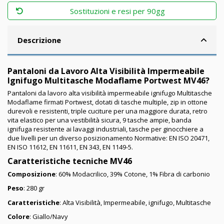
Sostituzioni e resi per 90gg
Descrizione
Pantaloni da Lavoro Alta Visibilità Impermeabile
Ignifugo Multitasche Modaflame Portwest MV46?
Pantaloni da lavoro alta visibilità impermeabile ignifugo Multitasche
Modaflame firmati Portwest, dotati di
tasche multiple, zip in ottone
durevoli e resistenti, triple cuciture per una maggiore durata, retro
vita elastico per una vestibilità sicura, 9 tasche ampie, banda
ignifuga resistente ai lavaggi industriali, tasche per ginocchiere a
due livelli per un diverso posizionamento
Normative: EN ISO 20471,
EN ISO 11612, EN 11611, EN 343, EN 1149-5.
Caratteristiche tecniche MV46
Composizione
:
60%
Modacrilico, 39% Cotone, 1% Fibra di carbonio
Peso
: 280 gr
Caratteristiche
: Alta Visibilità, Impermeabile, ignifugo, Multitasche
Colore
: Giallo/Navy