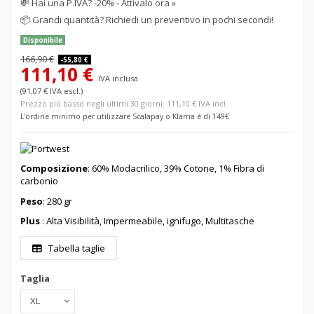
💸
Hai una P.IVA? -20% - Attivalo ora »
📦
Grandi quantità? Richiedi un preventivo in pochi secondi!
Disponibile
166,90 €
-55,80 €
111,10 €
IVA inclusa
(91,07 € IVA escl.)
Prezzo più basso negli ultimi 30 giorni: 111,10 € IVA incl.
L'ordine minimo per utilizzare Scalapay o Klarna è di 149€
Composizione
:
60%
Modacrilico
, 39% Cotone, 1% Fibra di
carbonio
Peso
: 280 gr
Plus
: Alta Visibilità, Impermeabile, ignifugo, Multitasche
Tabella taglie
Taglia