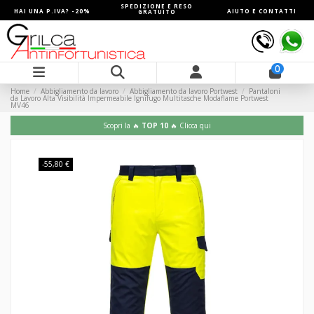
SPEDIZIONE E RESO
HAI UNA P.IVA? -20%
AIUTO E CONTATTI
GRATUITO
0
Home
Abbigliamento da lavoro
Abbigliamento da lavoro Portwest
Pantaloni
da Lavoro Alta Visibilità Impermeabile Ignifugo Multitasche Modaflame Portwest
MV46
Scopri la 🔥
TOP 10
🔥 Clicca qui
-55,80 €