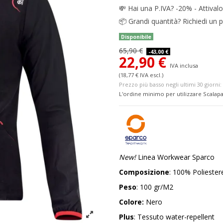
💸
Hai una P.IVA? -20% - Attivalo
📦
Grandi quantità? Richiedi un p
Disponibile
65,90 €
-43,00 €
22,90 €
IVA inclusa
(18,77 € IVA escl.)
Prezzo più basso negli ultimi 30 giorni: 
L'ordine minimo per utilizzare Scalapa
New!
Linea Workwear Sparco
Composizione
: 100% Poliester
Peso
: 100 gr/M2
Colore:
Nero
Plus
: Tessuto water-repellent