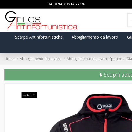
HAI UNA P.IVA? -20%
Scarpe Antinfortunistiche
Abbigliamento da lavoro
Gu
Home
Abbigliamento da lavoro
Abbigliamento da lavoro Sparco
Gia
⬇️ Scopri ade
-43,00 €