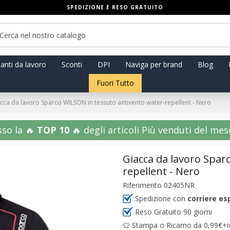
SPEDIZIONE E RESO GRATUITO
anti da lavoro
Sconti
DPI
Naviga per brand
Blog
Fuori Tutto
cca da lavoro Sparco WILSON in tessuto antivento water-repellent - Nero
sso la 🔥
TOP 10
🔥 degli articoli Più venduti del mese!
Giacca da lavoro Spar
repellent - Nero
Riferimento
02405NR
Spedizione con
corriere es
Reso Gratuito 90 giorni
👕 Stampa o Ricamo da 0,99€+iva