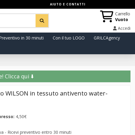
AIUTO E CONTATTI
Carrello
Vuoto
Accedi
Preventivo in 30 minuti
Con il tuo LOGO
GRILCAgency
️ Clicca qui ⬇️
co WILSON in tessuto antivento water-
presso:
4,50€
 - Ricevi preventivo entro 30 minuti