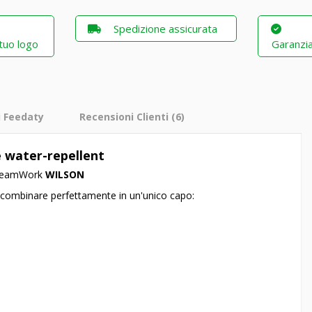
Spedizione assicurata
 tuo logo
Garanzia
i Feedaty
Recensioni Clienti
(6)
e
water-repellent
o TeamWork
WILSON
i combinare perfettamente in un'unico capo: