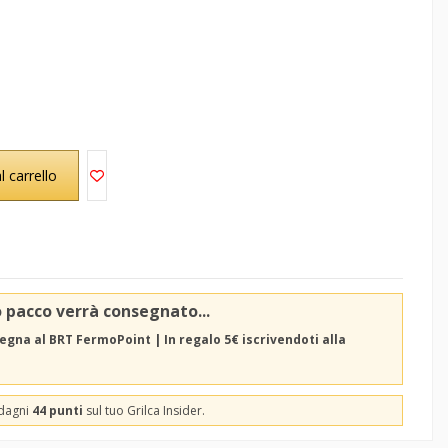
l carrello
o pacco verrà consegnato...
egna al BRT FermoPoint | In regalo 5€ iscrivendoti alla
adagni
44 punti
sul tuo Grilca Insider.