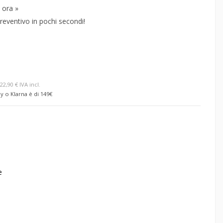
 ora »
reventivo in pochi secondi!
22,90 € IVA incl.
y o Klarna è di 149€
e