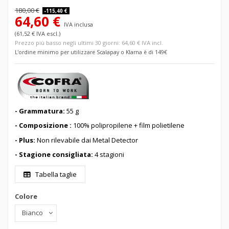
180,00 €
-115,40 €
64,60 €
IVA inclusa
(61,52 € IVA escl.)
Prezzo più basso negli ultimi 30 giorni: 64,60 € IVA incl.
L'ordine minimo per utilizzare Scalapay o Klarna è di 149€
- Grammatura:
55 g
- Composizione :
100% polipropilene + film polietilene
- Plus:
Non rilevabile dai Metal Detector
- Stagione consigliata:
4 stagioni
Tabella taglie
Colore