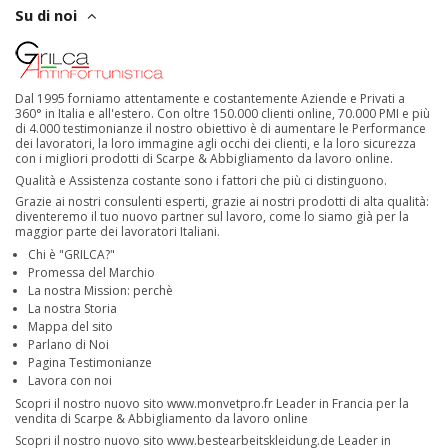
Su di noi
Dal 1995 forniamo attentamente e costantemente Aziende e Privati a
360° in Italia e all'estero. Con oltre 150.000 clienti online, 70.000 PMI e più
di 4.000 testimonianze il nostro obiettivo è di aumentare le Performance
dei lavoratori, la loro immagine agli occhi dei clienti, e la loro sicurezza
con i migliori prodotti di Scarpe & Abbigliamento da lavoro online.
Qualità e Assistenza costante sono i fattori che più ci distinguono.
Grazie ai nostri consulenti esperti, grazie ai nostri prodotti di alta qualità:
diventeremo il tuo nuovo partner sul lavoro, come lo siamo già per la
maggior parte dei lavoratori Italiani.
Chi è "GRILCA?"
Promessa del Marchio
La nostra Mission: perchè
La nostra Storia
Mappa del sito
Parlano di Noi
Pagina Testimonianze
Lavora con noi
Scopri il nostro nuovo sito
www.monvetpro.fr
Leader in Francia per la
vendita di Scarpe & Abbigliamento da lavoro online
Scopri il nostro nuovo sito
www.bestearbeitskleidung.de
Leader in