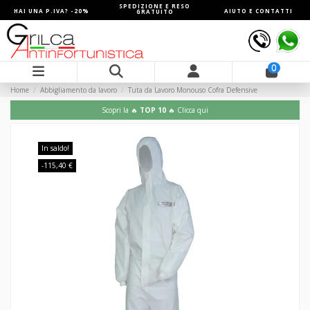
SPEDIZIONE E RESO
HAI UNA P.IVA? -20%
AIUTO E CONTATTI
GRATUITO
0
Home
Abbigliamento da lavoro
Tuta da Lavoro Monouso Cofra Defensive
Scopri la 🔥
TOP 10
🔥 Clicca qui
In saldo!
-115,40 €