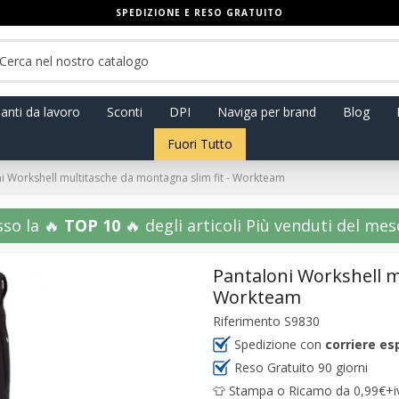
SPEDIZIONE E RESO GRATUITO
anti da lavoro
Sconti
DPI
Naviga per brand
Blog
Fuori Tutto
i Workshell multitasche da montagna slim fit - Workteam
sso la 🔥
TOP 10
🔥 degli articoli Più venduti del mese!
Pantaloni Workshell m
Workteam
Riferimento
S9830
Spedizione con
corriere es
Reso Gratuito 90 giorni
👕 Stampa o Ricamo da 0,99€+iva