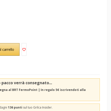
l carrello
o pacco verrà consegnato...
egna al BRT FermoPoint | In regalo 5€ iscrivendoti alla
adagni
136 punti
sul tuo Grilca Insider.