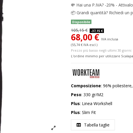
💸
Hai una P.IVA? -20% - Attivalo
📦
Grandi quantità? Richiedi un p
Disponibile
105,15 €
-37,15 €
68,00 €
IVA inclusa
(55,74 € IVA escl.)
Prezzo più basso negli ultimi 30 giorni: 
L'ordine minimo per utilizzare Scalapa
Composizione
: 96% poliestere
Peso
: 330 gr/M2
Plus
: Linea Workshell
Plus
: Slim Fit
Tabella taglie