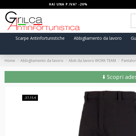
HAI UNA P.IVA? -20%
Scarpe Antinfortunistiche
Abbigliamento da lavoro
Gu
Home
Abbigliamento da lavoro
Abiti da lavoro WORK TEAM
Pantalon
⬇️ Scopri ade
-37,15 €