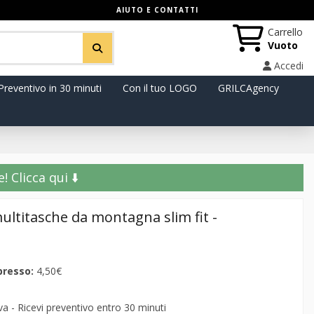
AIUTO E CONTATTI
Carrello
Vuoto
Accedi
Preventivo in 30 minuti
Con il tuo LOGO
GRILCAgency
️ Clicca qui ⬇️
ultitasche da montagna slim fit -
presso:
4,50€
 - Ricevi preventivo entro 30 minuti