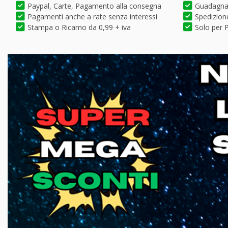
Paypal, Carte, Pagamento alla consegna
Guadagna 
Pagamenti anche a rate senza interessi
Spedizione
Stampa o Ricamo da 0,99 + iva
Solo per P