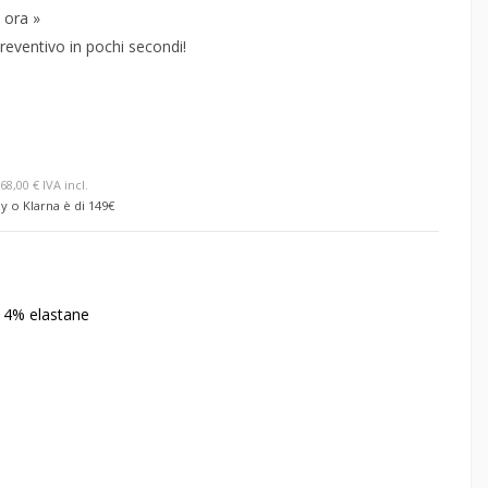
 ora »
reventivo in pochi secondi!
68,00 € IVA incl.
y o Klarna è di 149€
, 4% elastane