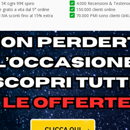
5€ ogni 99€ spesi
4.000 Recensioni & Testimo
 gratis a vita dal 5° ordine
150.000 clienti online
.IVA sconti fino al 15% extra
70.000 PMI sono clienti Grilc