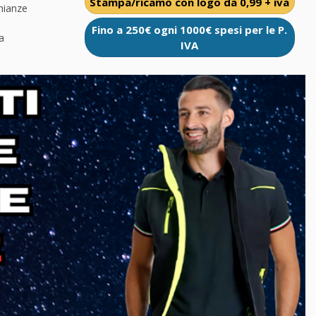
Stampa/ricamo con logo da 0,99 + iva
nianze
Fino a 250€ ogni 1000€ spesi per le P.
a
IVA