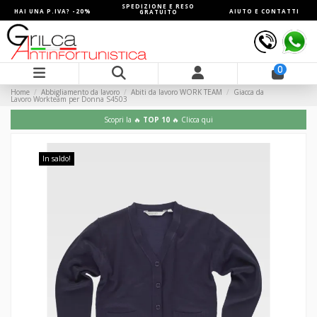
SPEDIZIONE E RESO
HAI UNA P.IVA? -20%
AIUTO E CONTATTI
GRATUITO
0
Home
Abbigliamento da lavoro
Abiti da lavoro WORK TEAM
Giacca da
Lavoro Workteam per Donna S4503
Scopri la 🔥
TOP 10
🔥 Clicca qui
In saldo!