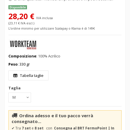
Disponibile
28,20 €
IVA inclusa
(23,11 € IVA escl.)
L'ordine minimo per utilizzare Scalapay o Klarna è di 149€
Composizione
:
100% Acrilico
Peso
: 330 gr
Tabella taglie
Taglia
Ordina adesso e il tuo pacco verrà
consegnato...
✔
Tra
7 set
e
8 set
con
Consegna al BRT FermoPoint | In