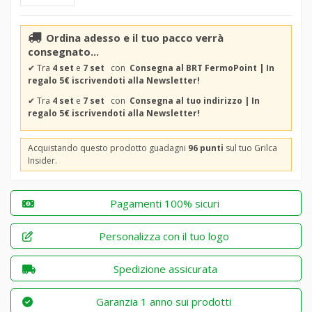
Ordina adesso e il tuo pacco verrà
consegnato...
✔
Tra
4 set
e
7 set
con
Consegna al BRT FermoPoint | In
regalo 5€ iscrivendoti alla Newsletter!
✔
Tra
4 set
e
7 set
con
Consegna al tuo indirizzo | In
regalo 5€ iscrivendoti alla Newsletter!
Acquistando questo prodotto guadagni
96 punti
sul tuo Grilca
Insider.
Pagamenti 100% sicuri
Personalizza con il tuo logo
Spedizione assicurata
Garanzia 1 anno sui prodotti