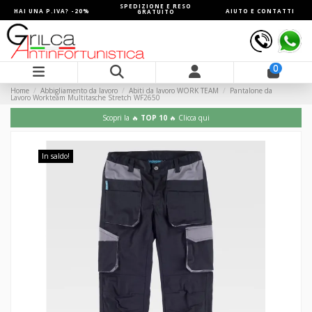
SPEDIZIONE E RESO
HAI UNA P.IVA? -20%
AIUTO E CONTATTI
GRATUITO
0
Home
Abbigliamento da lavoro
Abiti da lavoro WORK TEAM
Pantalone da
Lavoro Workteam Multitasche Stretch WF2650
Scopri la 🔥
TOP 10
🔥 Clicca qui
In saldo!