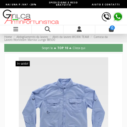
SPEDIZIONE E RESO
HAI UNA P.IVA? -20%
AIUTO E CONTATTI
GRATUITO
0
Home
Abbigliamento da lavoro
Abiti da lavoro WORK TEAM
Camicia da
Lavoro Workteam Manica Lunga B8500
Scopri la 🔥
TOP 10
🔥 Clicca qui
In saldo!