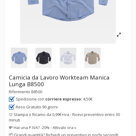
Camicia da Lavoro Workteam Manica
Lunga B8500
Riferimento
B8500
Spedizione con
corriere espresso:
4,50€
Reso Gratuito 90 giorni
👕 Stampa o Ricamo da 0,99€+iva - Ricevi preventivo entro 30
minuti
💸
Hai una P.IVA? -20% - Attivalo ora »
📦
Grandi quantità? Richiedi un preventivo in pochi secondi!