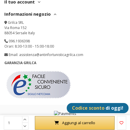
Il tuo account
Informazioni negozio
Grilca SRL
Via Roma 152
88054 Sersale Italy
096.1936398
Orari: 8:30-13:00 - 15:00-18:00
Email:
assistenza@antinfortunisticagrilca.com
GARANZIA GRILCA
Codice sconto
di oggi!
Grilca SRL - P.IVA: IT02342180797 - All Rights Reserved
Aggiungi al carrello