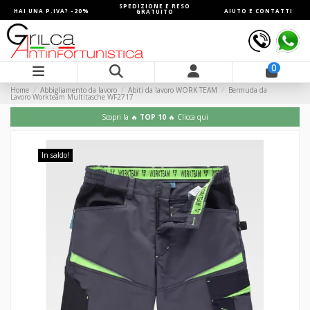
SPEDIZIONE E RESO
HAI UNA P.IVA? -20%
AIUTO E CONTATTI
GRATUITO
0
Home
Abbigliamento da lavoro
Abiti da lavoro WORK TEAM
Bermuda da
Lavoro Workteam Multitasche WF2717
Scopri la 🔥
TOP 10
🔥 Clicca qui
In saldo!