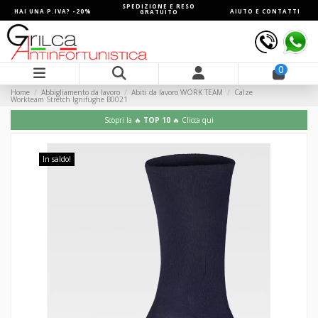
SPEDIZIONE E RESO
HAI UNA P.IVA? -20%
AIUTO E CONTATTI
GRATUITO
0
Home
Abbigliamento da lavoro
Abiti da lavoro WORK TEAM
Calze
Workteam Stretch Ignifughe B0021
Scopri la 🔥
TOP 10
🔥 Clicca qui
In saldo!