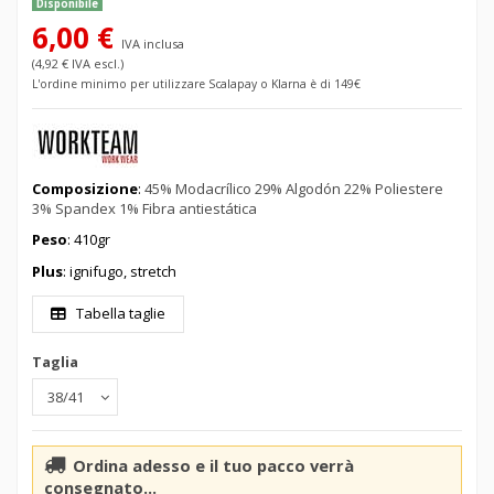
Disponibile
6,00 €
IVA inclusa
(4,92 € IVA escl.)
L'ordine minimo per utilizzare Scalapay o Klarna è di 149€
Composizione
:
45% Modacrílico 29% Algodón 22% Poliestere
3% Spandex 1% Fibra antiestática
Peso
: 410gr
Plus
: ignifugo, stretch
Tabella taglie
Taglia
Ordina adesso e il tuo pacco verrà
consegnato...