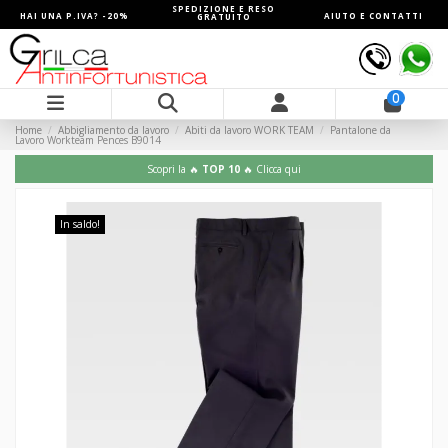
SPEDIZIONE E RESO
HAI UNA P.IVA? -20%
AIUTO E CONTATTI
GRATUITO
0
Home
Abbigliamento da lavoro
Abiti da lavoro WORK TEAM
Pantalone da
Lavoro Workteam Pences B9014
Scopri la 🔥
TOP 10
🔥 Clicca qui
In saldo!