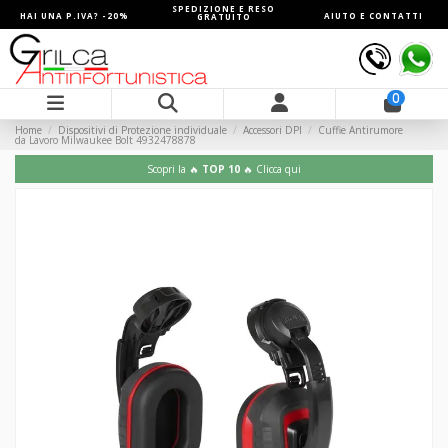
SPEDIZIONE E RESO
HAI UNA P.IVA? -20%
AIUTO E CONTATTI
GRATUITO
0
Home
Dispositivi di Protezione individuale
Accessori DPI
Cuffie Antirumore
da Lavoro Milwaukee Bolt 4932478878
Scopri la 🔥
TOP 10
🔥 Clicca qui