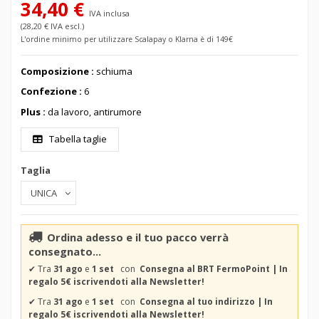
34,40 €
IVA inclusa
(28,20 € IVA escl.)
L'ordine minimo per utilizzare Scalapay o Klarna è di 149€
Composizione :
schiuma
Confezione :
6
Plus :
da lavoro, antirumore
Tabella taglie
Taglia
Ordina adesso e il tuo pacco verrà
consegnato...
✔
Tra
31 ago
e
1 set
con
Consegna al BRT FermoPoint | In
regalo 5€ iscrivendoti alla Newsletter!
✔
Tra
31 ago
e
1 set
con
Consegna al tuo indirizzo | In
regalo 5€ iscrivendoti alla Newsletter!