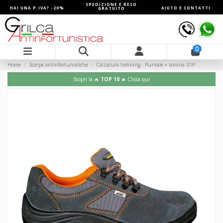
SPEDIZIONE E RESO
HAI UNA P.IVA? -20%
AIUTO E CONTATTI
GRATUITO
0
Home
Scarpe antinfortunistiche
Calzatura trekking - Puntale + lamina S1P
Scopri la 🔥
TOP 10
🔥 Clicca qui