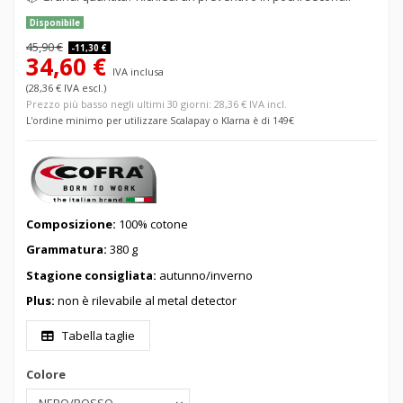
Disponibile
45,90 €
-11,30 €
34,60 €
IVA inclusa
(28,36 € IVA escl.)
Prezzo più basso negli ultimi 30 giorni: 28,36 € IVA incl.
L'ordine minimo per utilizzare Scalapay o Klarna è di 149€
Composizione:
100% cotone
Grammatura:
380 g
Stagione consigliata:
autunno/inverno
Plus:
non è rilevabile al metal detector
Tabella taglie
Colore