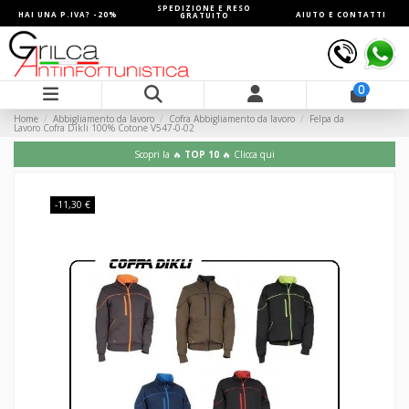
SPEDIZIONE E RESO
HAI UNA P.IVA? -20%
AIUTO E CONTATTI
GRATUITO
0
Home
Abbigliamento da lavoro
Cofra Abbigliamento da lavoro
Felpa da
Lavoro Cofra Dikli 100% Cotone V547-0-02
Scopri la 🔥
TOP 10
🔥 Clicca qui
-11,30 €