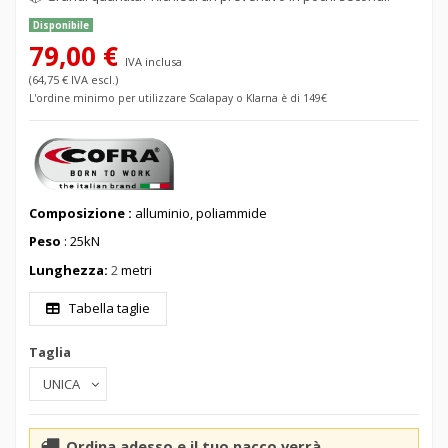
Disponibile
79,00 €
IVA inclusa
(64,75 € IVA escl.)
L'ordine minimo per utilizzare Scalapay o Klarna è di 149€
Composizione :
alluminio, poliammide
Peso
: 25kN
Lunghezza:
2
metri
Tabella taglie
Taglia
Ordina adesso e il tuo pacco verrà