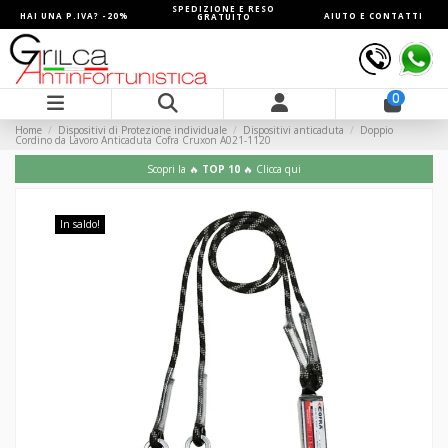
SPEDIZIONE E RESO
HAI UNA P.IVA? -20%
AIUTO E CONTATTI
GRATUITO
0
Home
Dispositivi di Protezione individuale
Dispositivi anticaduta
Doppio
Cordino da Lavoro Anticaduta Cofra Cruxon A021-1120
Scopri la 🔥
TOP 10
🔥 Clicca qui
In saldo!