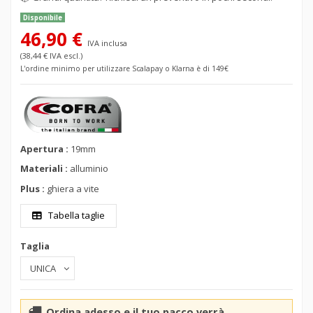
Disponibile
46,90 €
IVA inclusa
(38,44 € IVA escl.)
L'ordine minimo per utilizzare Scalapay o Klarna è di 149€
Apertura :
19mm
Materiali :
alluminio
Plus :
ghiera a vite
Tabella taglie
Taglia
Ordina adesso e il tuo pacco verrà