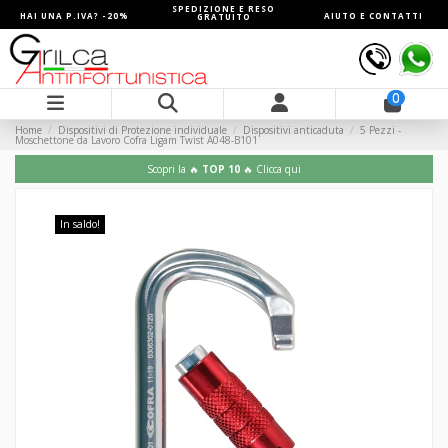
SPEDIZIONE E RESO
HAI UNA P.IVA? -20%
AIUTO E CONTATTI
GRATUITO
0
Home
Dispositivi di Protezione individuale
Dispositivi anticaduta
5 Pezzi -
Moschettone da Lavoro Cofra Ligam Twist A048-B101
Scopri la 🔥
TOP 10
🔥 Clicca qui
In saldo!