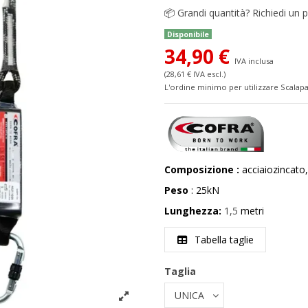
📦
Grandi quantità? Richiedi un p
Disponibile
34,90 €
IVA inclusa
(28,61 € IVA escl.)
L'ordine minimo per utilizzare Scalapa
Composizione :
acciaiozincat
Peso
: 25kN
Lunghezza:
1,5
metri
Tabella taglie
Taglia