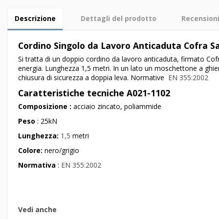
Descrizione
Dettagli del prodotto
Recension
Cordino Singolo da Lavoro Anticaduta Cofra S
Si tratta di un doppio cordino da lavoro anticaduta, firmato Cof
energia. Lunghezza 1,5 metri. In un lato un moschettone a ghier
chiusura di sicurezza a doppia leva. Normative
EN 355:2002
Caratteristiche tecniche A021-1102
Composizione :
acciaio zincato, poliammide
Peso
: 25kN
Lunghezza:
1,5
metri
Colore:
nero/grigio
Normativa
:
EN 355:2002
Vedi anche