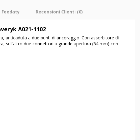
i Feedaty
Recensioni Clienti
(0)
averyk A021-1102
ra, anticaduta a due punti di ancoraggio. Con assorbitore di
a, sull’altro due connettori a grande apertura (54 mm) con