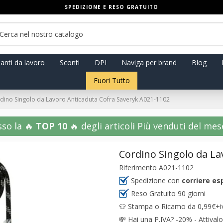
SPEDIZIONE E RESO GRATUITO
anti da lavoro
Sconti
DPI
Naviga per brand
Blog
Fuori Tutto
dino Singolo da Lavoro Anticaduta Cofra Saveryk A021-1102
sso la 🔥
TOP 10
🔥 degli articoli Più venduti del mese!
Cordino Singolo da La
Riferimento
A021-1102
Spedizione con
corriere es
Reso Gratuito 90 giorni
👕 Stampa o Ricamo da 0,99€+iva
💸
Hai una P.IVA? -20% - Attivalo