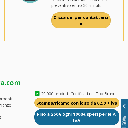
preventivo entro 30 minuti.
Clicca qui per contattarci
»
ca.com
20.000 prodotti Certificati dei Top Brand
prodotti
Stampa/ricamo con logo da 0,99 + iva
nianze
Fino a 250€ ogni 1000€ spesi per le P.
a
IVA