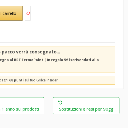
l carrello
o pacco verrà consegnato...
egna al BRT FermoPoint | In regalo 5€ iscrivendoti alla
adagni
68 punti
sul tuo Grilca Insider.
 1 anno sui prodotti
Sostituzioni e resi per 90gg