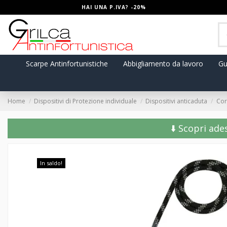
HAI UNA P.IVA? -20%
Scarpe Antinfortunistiche
Abbigliamento da lavoro
Gu
Home
Dispositivi di Protezione individuale
Dispositivi anticaduta
Cor
⬇️ Scopri ade
In saldo!