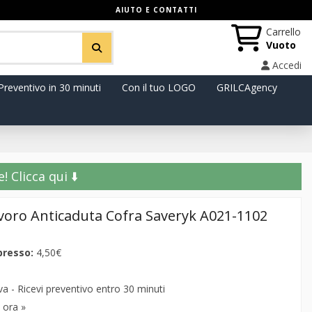
AIUTO E CONTATTI
Carrello
Vuoto
Accedi
Preventivo in 30 minuti
Con il tuo LOGO
GRILCAgency
️ Clicca qui ⬇️
voro Anticaduta Cofra Saveryk A021-1102
presso:
4,50€
 - Ricevi preventivo entro 30 minuti
 ora »