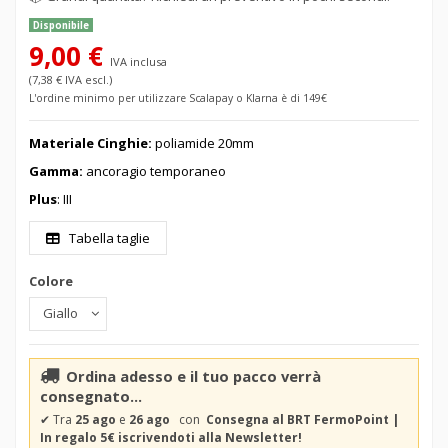
Disponibile
9,00 €
IVA inclusa
(7,38 € IVA escl.)
L'ordine minimo per utilizzare Scalapay o Klarna è di 149€
Materiale Cinghie:
poliamide 20mm
Gamma:
ancoragio temporaneo
Plus
: III
Tabella taglie
Colore
Ordina adesso e il tuo pacco verrà
consegnato...
✔
Tra
25 ago
e
26 ago
con
Consegna al BRT FermoPoint |
In regalo 5€ iscrivendoti alla Newsletter!