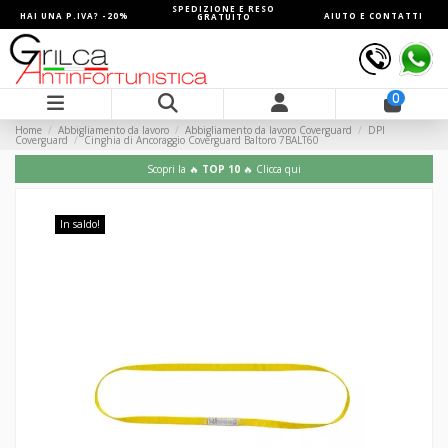
SPEDIZIONE E RESO
HAI UNA P.IVA? -20%
AIUTO E CONTATTI
GRATUITO
0
Home
Abbigliamento da lavoro
Abbigliamento da lavoro Coverguard
DPI
Coverguard
Cinghia di Ancoraggio Coverguard Baltoro 7BALT60
Scopri la 🔥
TOP 10
🔥 Clicca qui
In saldo!