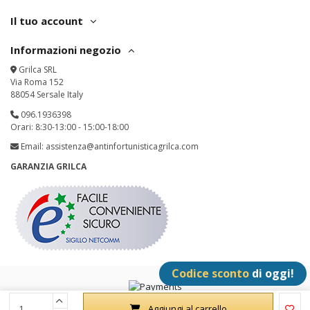
Il tuo account
Informazioni negozio
Grilca SRL
Via Roma 152
88054 Sersale Italy
096.1936398
Orari: 8:30-13:00 - 15:00-18:00
Email:
assistenza@antinfortunisticagrilca.com
GARANZIA GRILCA
Codice sconto
di oggi!
Grilca SRL - P.IVA: IT02342180797 - All Rights Reserved
Aggiungi al carrello