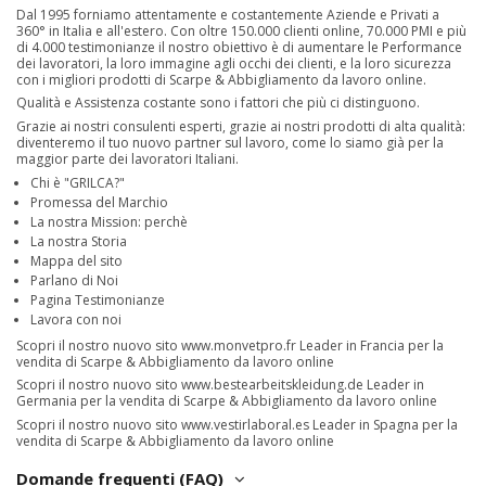
Dal 1995 forniamo attentamente e costantemente Aziende e Privati a
360° in Italia e all'estero. Con oltre 150.000 clienti online, 70.000 PMI e più
di 4.000 testimonianze il nostro obiettivo è di aumentare le Performance
dei lavoratori, la loro immagine agli occhi dei clienti, e la loro sicurezza
con i migliori prodotti di Scarpe & Abbigliamento da lavoro online.
Qualità e Assistenza costante sono i fattori che più ci distinguono.
Grazie ai nostri consulenti esperti, grazie ai nostri prodotti di alta qualità:
diventeremo il tuo nuovo partner sul lavoro, come lo siamo già per la
maggior parte dei lavoratori Italiani.
Chi è "GRILCA?"
Promessa del Marchio
La nostra Mission: perchè
La nostra Storia
Mappa del sito
Parlano di Noi
Pagina Testimonianze
Lavora con noi
Scopri il nostro nuovo sito
www.monvetpro.fr
Leader in Francia per la
vendita di Scarpe & Abbigliamento da lavoro online
Scopri il nostro nuovo sito
www.bestearbeitskleidung.de
Leader in
Germania per la vendita di Scarpe & Abbigliamento da lavoro online
Scopri il nostro nuovo sito
www.vestirlaboral.es
Leader in Spagna per la
vendita di Scarpe & Abbigliamento da lavoro online
Domande frequenti (FAQ)