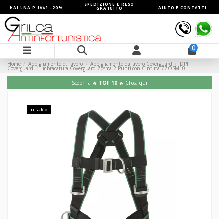
SPEDIZIONE E RESO
HAI UNA P.IVA? -20%
AIUTO E CONTATTI
GRATUITO
0
Home
Abbigliamento da lavoro
Abbigliamento da lavoro Coverguard
DPI
Coverguard
Imbracatura Coverguard Zosma 2 Punti con Cintuta 7ZOSM10
Scopri la 🔥
TOP 10
🔥 Clicca qui
In saldo!