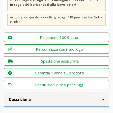
✔
Tra
25 ago
e
26 ago
con
Consegna al BRT FermoPoint |
In regalo 5€ iscrivendoti alla Newsletter!
Acquistando questo prodotto guadagni
188 punti
sul tuo Grilca
Insider.
Pagamenti 100% sicuri
Personalizza con il tuo logo
Spedizione assicurata
Garanzia 1 anno sui prodotti
Sostituzioni e resi per 90gg
Descrizione