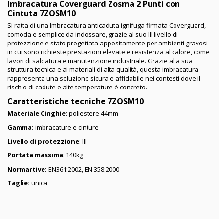
Imbracatura Coverguard Zosma 2 Punti con
Cintuta 7ZOSM10
Si ratta di una Imbracatura anticaduta ignifuga firmata Coverguard,
comoda e semplice da indossare, grazie al suo III livello di
protezzione e stato progettata appositamente per ambienti gravosi
in cui sono richieste prestazioni elevate e resistenza al calore, come
lavori di saldatura e manutenzione industriale. Grazie alla sua
struttura tecnica e ai materiali di alta qualità, questa imbracatura
rappresenta una soluzione sicura e affidabile nei contesti dove il
rischio di cadute e alte temperature è concreto.
Caratteristiche tecniche
7ZOSM10
Materiale Cinghie:
poliestere 44mm
Gamma:
imbracature e cinture
Livello di protezzione
: III
Portata massima
: 140kg
Normartive:
EN361:2002, EN 358:2000
Taglie:
unica