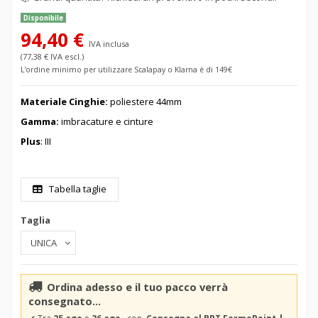
Disponibile
94,40 €
IVA inclusa
(77,38 € IVA escl.)
L'ordine minimo per utilizzare Scalapay o Klarna è di 149€
Materiale Cinghie:
poliestere 44mm
Gamma:
imbracature e cinture
Plus
: III
Tabella taglie
Taglia
Ordina adesso e il tuo pacco verrà
consegnato...