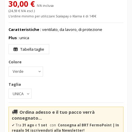
30,00 €
IVA inclusa
(24,59 € IVA escl.)
L'ordine minimo per utilizzare Scalapay o Klarna è di 149€
Caratteristiche :
ventilato, da lavoro, di protezione
Plus
: unica
Tabella taglie
Colore
Taglia
Ordina adesso e il tuo pacco verrà
consegnato...
✔
Tra
31 ago
e
1 set
con
Consegna al BRT FermoPoint | In
regalo 5€ iscrivendoti alla Newsletter!