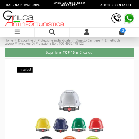
SPEDIZIONE E RESO
HAI UNA P.IVA? -20%
AIUTO E CONTATTI
GRATUITO
0
Home
Dispositivi di Protezione individuale
Elmetto Cantiere
Elmetto da
Lavoro Milwaukee Di Protezione Bolt 100 4932478122
Scopri la 🔥
TOP 10
🔥 Clicca qui
In saldo!