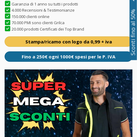
Garanzia di 1 anno su tutti i prodotti
4.000 Recensioni & Testimonianze
Sconti fino al 50%
150.000 clienti online
70.000 PMI sono clienti Grilca
20.000 prodotti Certificati dei Top Brand
Stampa/ricamo con logo da 0,99 + iva
Fino a 250€ ogni 1000€ spesi per le P. IVA