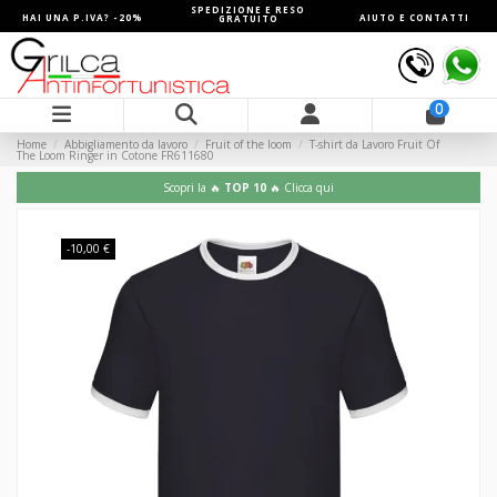
SPEDIZIONE E RESO
HAI UNA P.IVA? -20%
AIUTO E CONTATTI
GRATUITO
0
Home
Abbigliamento da lavoro
Fruit of the loom
T-shirt da Lavoro Fruit Of
The Loom Ringer in Cotone FR611680
Scopri la 🔥
TOP 10
🔥 Clicca qui
-10,00 €