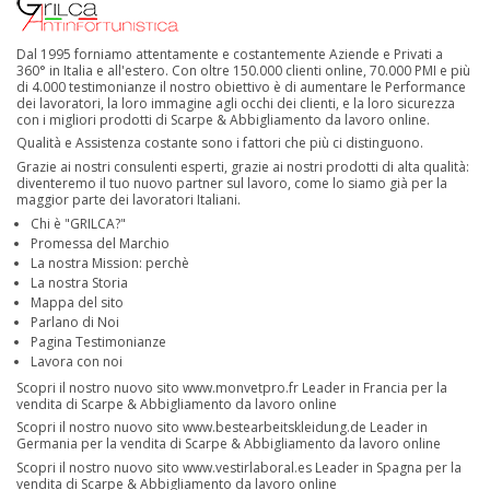
Dal 1995 forniamo attentamente e costantemente Aziende e Privati a
360° in Italia e all'estero. Con oltre 150.000 clienti online, 70.000 PMI e più
di 4.000 testimonianze il nostro obiettivo è di aumentare le Performance
dei lavoratori, la loro immagine agli occhi dei clienti, e la loro sicurezza
con i migliori prodotti di Scarpe & Abbigliamento da lavoro online.
Qualità e Assistenza costante sono i fattori che più ci distinguono.
Grazie ai nostri consulenti esperti, grazie ai nostri prodotti di alta qualità:
diventeremo il tuo nuovo partner sul lavoro, come lo siamo già per la
maggior parte dei lavoratori Italiani.
Chi è "GRILCA?"
Promessa del Marchio
La nostra Mission: perchè
La nostra Storia
Mappa del sito
Parlano di Noi
Pagina Testimonianze
Lavora con noi
Scopri il nostro nuovo sito
www.monvetpro.fr
Leader in Francia per la
vendita di Scarpe & Abbigliamento da lavoro online
Scopri il nostro nuovo sito
www.bestearbeitskleidung.de
Leader in
Germania per la vendita di Scarpe & Abbigliamento da lavoro online
Scopri il nostro nuovo sito
www.vestirlaboral.es
Leader in Spagna per la
vendita di Scarpe & Abbigliamento da lavoro online