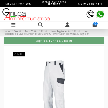
SPEDIZIONE E RESO
HAI UNA P.IVA? -20%
AIUTO E CONTATTI
GRATUITO
0
Home
Sconti
Fuori Tutto
Fuori tutto Abbigliamento
Fuori tutto -
Pantaloni da Lavoro Stretch Multitasche U-Power Salonicco WIN339 Taglia M
Scopri la 🔥
TOP 10
🔥 Clicca qui
-13,60 €