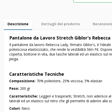
Descrizione
Dettagli del prodotto
Recension
Pantalone da Lavoro Stretch Giblor's Rebecca
Il pantalone da lavoro Rebecca Lady, firmato Giblor's, è l'ideale 
poliviscosa elasticizzato, che rende la vestibilità Slim Fit. Dspo
coperta, bottone in vita, due tasche laterali ed un elastico sul r
piega.
Caratteristiche Tecniche
Composizione:
70% poliestere, 25% viscosa, 5% elastan
Peso:
200 gr
Caratteristiche:
Leggeri e traspiranti, Stretch, non aderisce a
laterali ed un elastico sul retro che gli permette di aderire alla
Colori:
Nero