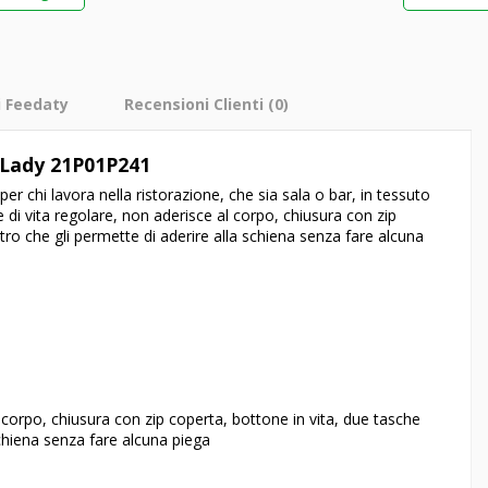
i Feedaty
Recensioni Clienti
(0)
 Lady 21P01P241
per chi lavora nella ristorazione, che sia sala o bar, in tessuto
ne di vita regolare, non aderisce al corpo, chiusura con zip
etro che gli permette di aderire alla schiena senza fare alcuna
l corpo, chiusura con zip coperta, bottone in vita, due tasche
 schiena senza fare alcuna piega