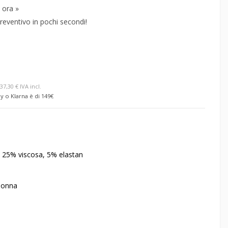
 ora »
reventivo in pochi secondi!
37,30 € IVA incl.
y o Klarna è di 149€
, 25% viscosa, 5% elastan
Donna