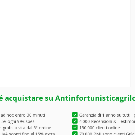
é acquistare su Antinfortunisticagril
 ad hoc entro 30 minuti
Garanzia di 1 anno su tutti i 
5€ ogni 99€ spesi
4.000 Recensioni & Testimo
 gratis a vita dal 5° ordine
150.000 clienti online
.IVA sconti fino al 15% extra
70.000 PMI sono clienti Grilc