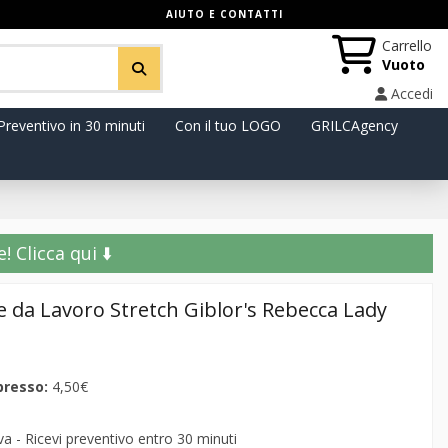
AIUTO E CONTATTI
Carrello
Vuoto
Accedi
Preventivo in 30 minuti
Con il tuo LOGO
GRILCAgency
️ Clicca qui ⬇️
e da Lavoro Stretch Giblor's Rebecca Lady
presso:
4,50€
 - Ricevi preventivo entro 30 minuti