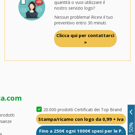
quantità o vuoi utilizzare il
nostro servizio logo?
Nessun problema! Ricevi il tuo
preventivo entro 30 minuti.
Clicca qui per contattarci
»
ca.com
20.000 prodotti Certificati dei Top Brand
prodotti
Stampa/ricamo con logo da 0,99 + iva
nianze
Fino a 250€ ogni 1000€ spesi per le P.
a