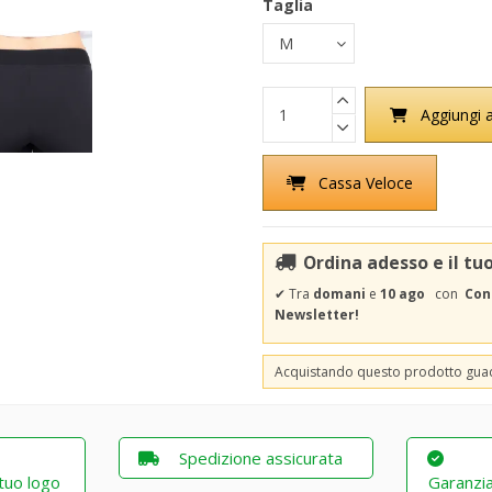
Taglia
Aggiungi a
Cassa Veloce
Ordina adesso e il tu
✔
Tra
domani
e
10 ago
con
Con
Newsletter!
Acquistando questo prodotto gu
Spedizione assicurata
 tuo logo
Garanzia