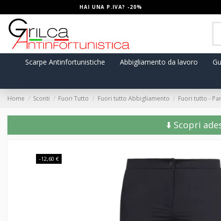
HAI UNA P.IVA? -20%
Scarpe Antinfortunistiche
Abbigliamento da lavoro
Gu
Home
Sconti
Fuori Tutto
Fuori tutto Abbigliamento
Fuori tutto - P
⬇️ Scopri ade
-12,60 €