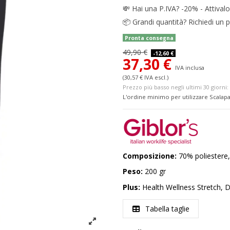
💸
Hai una P.IVA? -20% - Attivalo
📦
Grandi quantità? Richiedi un p
Pronta consegna
49,90 €
-12,60 €
37,30 €
IVA inclusa
(30,57 € IVA escl.)
Prezzo più basso negli ultimi 30 giorni: 
L'ordine minimo per utilizzare Scalapa
Composizione:
70% poliestere
Peso:
200 gr
Plus:
Health Wellness Stretch, 
Tabella taglie