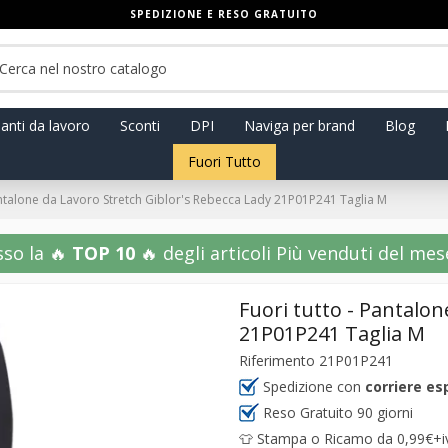
SPEDIZIONE E RESO GRATUITO
anti da lavoro
Sconti
DPI
Naviga per brand
Blog
Fuori Tutto
antalone da Lavoro Stretch Giblor's Rebecca Lady 21P01P241 Taglia M
sso la 🔥
TOP 10
🔥 degli articoli Più venduti del mese!
Fuori tutto - Pantalon
21P01P241 Taglia M
Riferimento
21P01P241
Spedizione con
corriere es
Reso Gratuito 90 giorni
👕 Stampa o Ricamo da 0,99€+iva