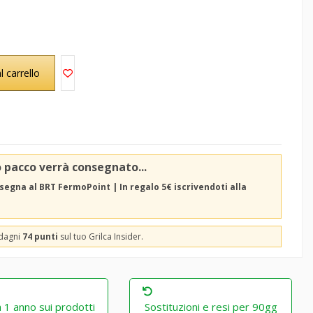
l carrello
o pacco verrà consegnato...
segna al BRT FermoPoint | In regalo 5€ iscrivendoti alla
adagni
74 punti
sul tuo Grilca Insider.
 1 anno sui prodotti
Sostituzioni e resi per 90gg