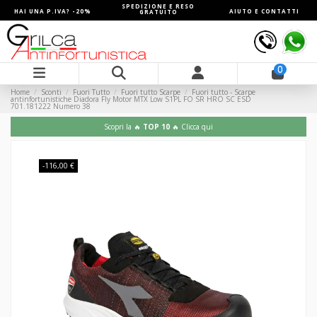
SPEDIZIONE E RESO
HAI UNA P.IVA? -20%
AIUTO E CONTATTI
GRATUITO
0
Home
Sconti
Fuori Tutto
Fuori tutto Scarpe
Fuori tutto - Scarpe
antinfortunistiche Diadora Fly Motor MTX Low S1PL FO SR HRO SC ESD
701.181222 Numero 38
Scopri la 🔥
TOP 10
🔥 Clicca qui
-116,00 €