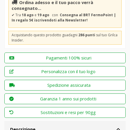
Ordina adesso e il tuo pacco verrà
consegnato...
✔
Tra
18 ago
e
19 ago
con
Consegna al BRT FermoPoint |
In regalo 5€ iscrivendoti alla Newsletter!
Acquistando questo prodotto guadagni
286 punti
sul tuo Grilca
Insider.
Pagamenti 100% sicuri
Personalizza con il tuo logo
Spedizione assicurata
Garanzia 1 anno sui prodotti
Sostituzioni e resi per 90gg
Descrizione