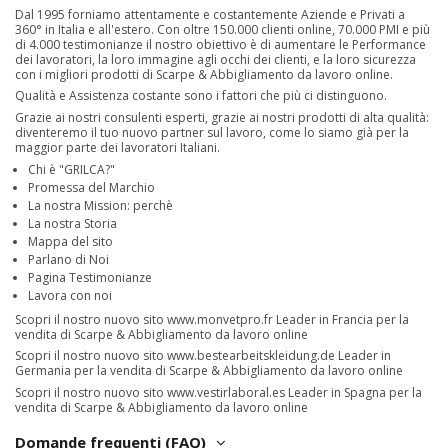
Dal 1995 forniamo attentamente e costantemente Aziende e Privati a
360° in Italia e all'estero. Con oltre 150.000 clienti online, 70.000 PMI e più
di 4.000 testimonianze il nostro obiettivo è di aumentare le Performance
dei lavoratori, la loro immagine agli occhi dei clienti, e la loro sicurezza
con i migliori prodotti di Scarpe & Abbigliamento da lavoro online.
Qualità e Assistenza costante sono i fattori che più ci distinguono.
Grazie ai nostri consulenti esperti, grazie ai nostri prodotti di alta qualità:
diventeremo il tuo nuovo partner sul lavoro, come lo siamo già per la
maggior parte dei lavoratori Italiani.
Chi è "GRILCA?"
Promessa del Marchio
La nostra Mission: perchè
La nostra Storia
Mappa del sito
Parlano di Noi
Pagina Testimonianze
Lavora con noi
Scopri il nostro nuovo sito
www.monvetpro.fr
Leader in Francia per la
vendita di Scarpe & Abbigliamento da lavoro online
Scopri il nostro nuovo sito
www.bestearbeitskleidung.de
Leader in
Germania per la vendita di Scarpe & Abbigliamento da lavoro online
Scopri il nostro nuovo sito
www.vestirlaboral.es
Leader in Spagna per la
vendita di Scarpe & Abbigliamento da lavoro online
Domande frequenti (FAQ)