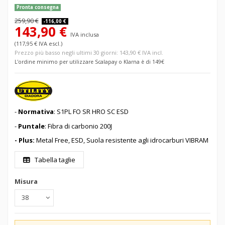
Pronta consegna
259,90 €
-116,00 €
143,90 €
IVA inclusa
(117,95 € IVA escl.)
Prezzo più basso negli ultimi 30 giorni: 143,90 € IVA incl.
L'ordine minimo per utilizzare Scalapay o Klarna è di 149€
-
Normativa
: S1PL FO SR HRO SC ESD
-
Puntale
: Fibra di carbonio 200J
- Plus:
Metal Free, ESD, Suola resistente agli idrocarburi VIBRAM
Tabella taglie
Misura