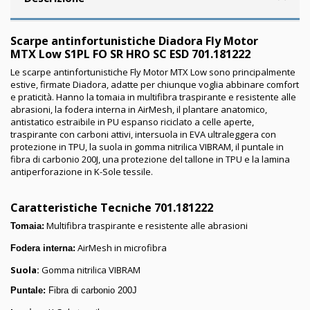
Scarpe antinfortunistiche Diadora Fly Motor
MTX Low S1PL FO SR HRO SC ESD 701.181222
Le scarpe antinfortunistiche Fly Motor MTX Low sono principalmente
estive, firmate Diadora, adatte per chiunque voglia abbinare comfort
e praticità. Hanno la tomaia in multifibra traspirante e resistente alle
abrasioni, la fodera interna in AirMesh, il plantare anatomico,
antistatico estraibile in PU espanso riciclato a celle aperte,
traspirante con carboni attivi, intersuola in EVA ultraleggera con
protezione in TPU, la suola in gomma nitrilica VIBRAM, il puntale in
fibra di carbonio 200J, una protezione del tallone in TPU e la lamina
antiperforazione in K-Sole tessile.
Caratteristiche Tecniche
701.181222
Multifibra traspirante e resistente alle abrasioni
Tomaia:
AirMesh in microfibra
Fodera interna:
Suola:
Gomma nitrilica VIBRAM
Puntale:
Fibra di carbonio 200J