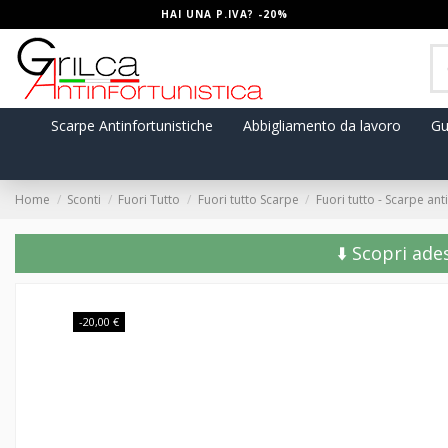
HAI UNA P.IVA? -20%
Scarpe Antinfortunistiche
Abbigliamento da lavoro
Gu
Home
Sconti
Fuori Tutto
Fuori tutto Scarpe
Fuori tutto - Scarpe an
⬇️ Scopri ade
-20,00 €