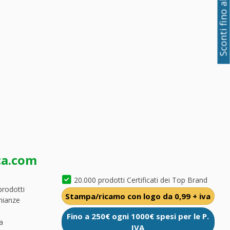
Sconti fino al 50%
ca.com
20.000 prodotti Certificati dei Top Brand
prodotti
Stampa/ricamo con logo da 0,99 + iva
nianze
Fino a 250€ ogni 1000€ spesi per le P.
a
IVA