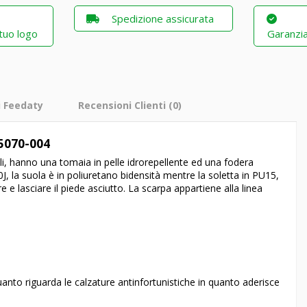
Spedizione assicurata
 tuo logo
Garanzia
i Feedaty
Recensioni Clienti
(0)
35070-004
li, hanno una tomaia in pelle idrorepellente ed una fodera
, la suola è in poliuretano bidensità mentre la soletta in PU15,
e e lasciare il piede asciutto. La scarpa appartiene alla linea
anto riguarda le calzature antinfortunistiche in quanto aderisce