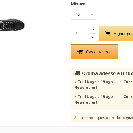
Misura
Aggiungi a
Cassa Veloce
Ordina adesso e il tu
✔
Tra
18 ago
e
19 ago
con
Cons
Newsletter!
✔
Tra
18 ago
e
19 ago
con
Conse
Newsletter!
Acquistando questo prodotto gu