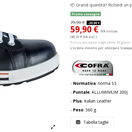
📦
Grandi quantità? Richiedi un p
Pronta consegna
79,90 €
-20,00 €
59,90 €
IVA inclusa
(49,10 € IVA escl.)
Prezzo più basso negli ultimi 30 giorni: 
L'ordine minimo per utilizzare Scalapa
-
Normativa
: norma S3
-
Puntale
: ALLUMINIUM 200J
-
Plus
: Italian Leather
-
Peso
: 560 g
Tabella taglie