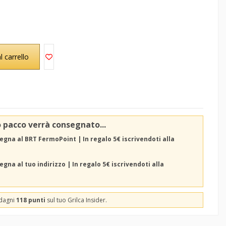
l carrello
o pacco verrà consegnato...
egna al BRT FermoPoint | In regalo 5€ iscrivendoti alla
gna al tuo indirizzo | In regalo 5€ iscrivendoti alla
adagni
118 punti
sul tuo Grilca Insider.