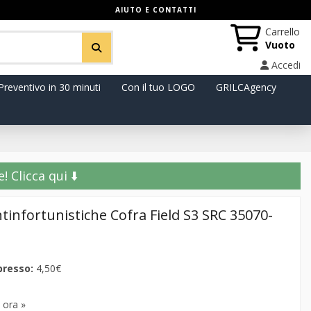
AIUTO E CONTATTI
Carrello
Vuoto
Accedi
Preventivo in 30 minuti
Con il tuo LOGO
GRILCAgency
️ Clicca qui ⬇️
ntinfortunistiche Cofra Field S3 SRC 35070-
presso:
4,50€
 ora »