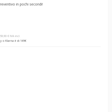
reventivo in pochi secondi!
59,90 € IVA incl.
y o Klarna è di 149€