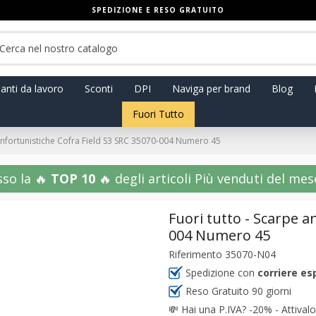
SPEDIZIONE E RESO GRATUITO
anti da lavoro
Sconti
DPI
Naviga per brand
Blog
Fuori Tutto
tinfortunistiche Cofra Field S3 SRC 35070-004 Numero 45
sso la 🔥
TOP 10
🔥 degli articoli Più venduti del mese!
Fuori tutto - Scarpe a
004 Numero 45
Riferimento
35070-N04
Spedizione con
corriere es
Reso Gratuito 90 giorni
💸
Hai una P.IVA? -20% - Attivalo