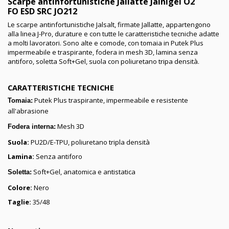
Scarpe antinfortunistiche Jallatte Jalnigel O2
FO ESD SRC JO212
Le scarpe antinfortunistiche Jalsalt, firmate Jallatte, appartengono
alla linea J-Pro, durature e con tutte le caratteristiche tecniche adatte
a molti lavoratori. Sono alte e comode, con tomaia in Putek Plus
impermeabile e traspirante, fodera in mesh 3D, lamina senza
antiforo, soletta Soft+Gel, suola con poliuretano tripa densità.
CARATTERISTICHE TECNICHE
Putek Plus traspirante, impermeabile e resistente
Tomaia:
all'abrasione
Mesh 3D
Fodera interna:
Suola:
PU2D/E-TPU, poliuretano tripla densità
Lamina:
Senza antiforo
Soft+Gel, anatomica e antistatica
Soletta:
Colore:
Nero
Taglie:
35/48