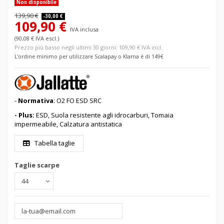
Non disponibile
139,90 €
-30,00 €
109,90 €
IVA inclusa
(90,08 € IVA escl.)
Prezzo più basso negli ultimi 30 giorni: 109,90 € IVA incl.
L'ordine minimo per utilizzare Scalapay o Klarna è di 149€
-
Normativa
: O2 FO ESD SRC
- Plus:
ESD, Suola resistente agli idrocarburi, Tomaia
impermeabile, Calzatura antistatica
Tabella taglie
Taglie scarpe