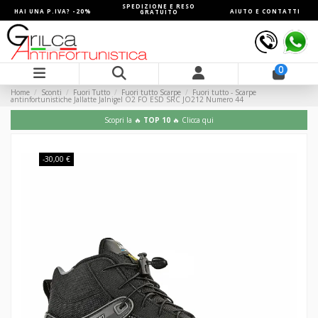
SPEDIZIONE E RESO
HAI UNA P.IVA? -20%
AIUTO E CONTATTI
GRATUITO
0
Home
Sconti
Fuori Tutto
Fuori tutto Scarpe
Fuori tutto - Scarpe
antinfortunistiche Jallatte Jalnigel O2 FO ESD SRC JO212 Numero 44
Scopri la 🔥
TOP 10
🔥 Clicca qui
-30,00 €