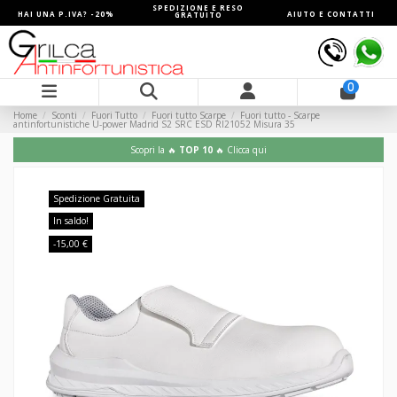
SPEDIZIONE E RESO
HAI UNA P.IVA? -20%
AIUTO E CONTATTI
GRATUITO
0
Home
Sconti
Fuori Tutto
Fuori tutto Scarpe
Fuori tutto - Scarpe
antinfortunistiche U-power Madrid S2 SRC ESD RI21052 Misura 35
Scopri la 🔥
TOP 10
🔥 Clicca qui
Spedizione Gratuita
In saldo!
-15,00 €