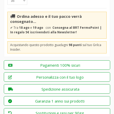
Ordina adesso e il tuo pacco verrà
consegnato...
✔
Tra
18 ago
e
19 ago
con
Consegna al BRT FermoPoint |
In regalo 5€ iscrivendoti alla Newsletter!
Acquistando questo prodotto guadagni
98 punti
sul tuo Grilca
Insider.
Pagamenti 100% sicuri
Personalizza con il tuo logo
Spedizione assicurata
Garanzia 1 anno sui prodotti
Sostituzioni e resi per 90gg