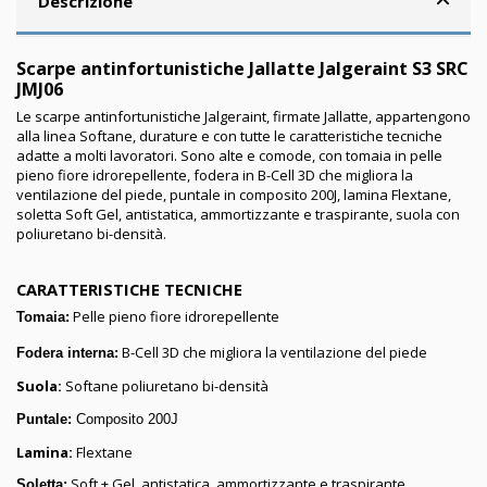
Descrizione
Scarpe antinfortunistiche Jallatte Jalgeraint S3 SRC
JMJ06
Le scarpe antinfortunistiche Jalgeraint, firmate Jallatte, appartengono
alla linea Softane, durature e con tutte le caratteristiche tecniche
adatte a molti lavoratori. Sono alte e comode, con tomaia in pelle
pieno fiore idrorepellente, fodera in B-Cell 3D che migliora la
ventilazione del piede, puntale in composito 200J, lamina Flextane,
soletta Soft Gel, antistatica, ammortizzante e traspirante, suola con
poliuretano bi-densità.
CARATTERISTICHE TECNICHE
Pelle pieno fiore idrorepellente
Tomaia:
B-Cell 3D che migliora la ventilazione del piede
Fodera interna:
Suola:
Softane poliuretano bi-densità
Puntale:
Composito 200J
Lamina:
Flextane
Soft + Gel, antistatica, ammortizzante e traspirante
Soletta: