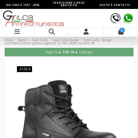
SPEDIZIONE E RESO
HAI UNA P.IVA? -20%
AIUTO E CONTATTI
GRATUITO
0
Home
Sconti
Fuori Tutto
Fuori tutto Scarpe
Fuori tutto - Scarpe
antinfortunistiche Jallatte Jalgeraint S3 SRC JMJ06 Numero 39
Scopri la 🔥
TOP 10
🔥 Clicca qui
-31,00 €