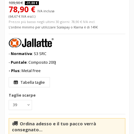
109,90 €
-31,00 €
78,90 €
IVA inclusa
(64,67 € IVA escl.)
Prezzo più basso negli ultimi 30 giorni: 78,90 € IVA incl.
L'ordine minimo per utilizzare Scalapay o Klarna è di 149€
-
Normativa
: S3 SRC
-
Puntale
: Composito 200J
- Plus:
Metal Free
Tabella taglie
Taglie scarpe
Ordina adesso e il tuo pacco verrà
consegnato...