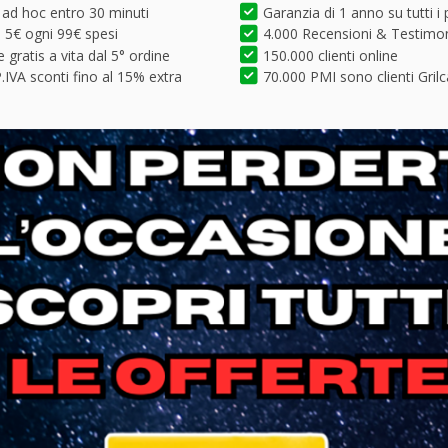
 ad hoc entro 30 minuti
Garanzia di 1 anno su tutti i 
5€ ogni 99€ spesi
4.000 Recensioni & Testimo
 gratis a vita dal 5° ordine
150.000 clienti online
.IVA sconti fino al 15% extra
70.000 PMI sono clienti Grilc