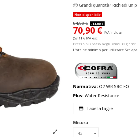
📦
Grandi quantità? Richiedi un p
Non disponibile
84,90 €
-14,00 €
70,90 €
IVA inclusa
(58,11 € IVA escl.)
Prezzo più basso negli ultimi 30 giorni: 
L'ordine minimo per utilizzare Scalapa
Normativa:
O2 WR SRC FO
Plus:
Water Resistance
Tabella taglie
Misura