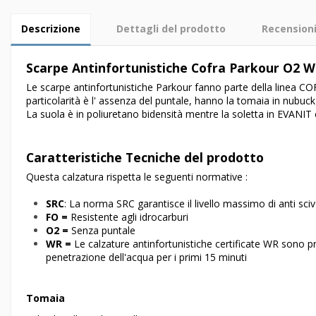
Descrizione
Dettagli del prodotto
Recension
Scarpe Antinfortunistiche Cofra Parkour O2 
Le scarpe antinfortunistiche Parkour fanno parte della linea C
particolarità è l' assenza del puntale, hanno la tomaia in nubuc
La suola è in poliuretano bidensità mentre la soletta in EVANI
Caratteristiche Tecniche del prodotto
Questa calzatura rispetta le seguenti normative :
SRC
: La norma SRC garantisce il livello massimo di anti 
FO =
Resistente agli idrocarburi
O2 =
Senza puntale
WR =
Le calzature antinfortunistiche certificate WR sono
penetrazione dell'acqua per i primi 15 minuti
Tomaia