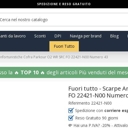
SPEDIZIONE E RESO GRATUITO
anti da lavoro
Sconti
DPI
Naviga per brand
Blog
Fuori Tutto
ntinfortunistiche Cofra Parkour O2 WR SRC FO 22421-N00 Numero 43
sso la 🔥
TOP 10
🔥 degli articoli Più venduti del mese!
Fuori tutto - Scarpe 
FO 22421-N00 Numero
Riferimento
22421-N00
Spedizione con
corriere es
Reso Gratuito 90 giorni
💸
Hai una P.IVA? -20% - Attivalo