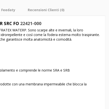
i Feedaty
Recensioni Clienti
(0)
WR SRC FO
22421-000
OFRATEX WATERP. Sono scarpe alte e invernali, la loro
k idrorepellente e così come la fodera esterna molto traspirante.
T che garantisce molta anatomicità e comodità.
scivolamento e comprende le norme SRA e SRB
 prodotte con una membrana impermeabile che blocca la