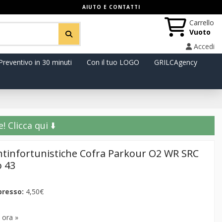
AIUTO E CONTATTI
Carrello
Vuoto
Accedi
Preventivo in 30 minuti
Con il tuo LOGO
GRILCAgency
️ Clicca qui ⬇️
Antinfortunistiche Cofra Parkour O2 WR SRC
 43
presso:
4,50€
 ora »