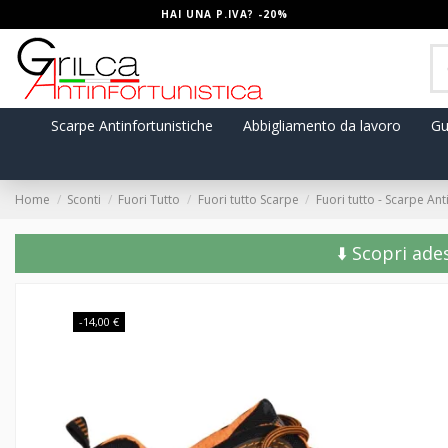
HAI UNA P.IVA? -20%
Scarpe Antinfortunistiche
Abbigliamento da lavoro
Gu
Home
Sconti
Fuori Tutto
Fuori tutto Scarpe
Fuori tutto - Scarpe A
⬇️ Scopri ade
-14,00 €