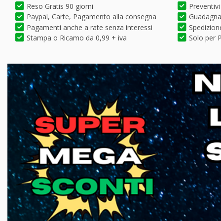
Reso Gratis 90 giorni
Preventivi
Paypal, Carte, Pagamento alla consegna
Guadagna 
Pagamenti anche a rate senza interessi
Spedizione
Stampa o Ricamo da 0,99 + iva
Solo per P