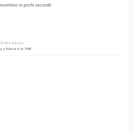
reventivo in pochi secondi!
70,90 € IVA incl.
y o Klarna è di 149€