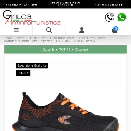
SPEDIZIONE E RESO
HAI UNA P.IVA? -20%
AIUTO E CONTATTI
GRATUITO
0
Home
Sconti
Fuori Tutto
Fuori tutto Scarpe
Fuori tutto - Scarpe
antinfortunistiche Cofra Grumman S3 SRC 18530-N00 Numero 45
Scopri la 🔥
TOP 10
🔥 Clicca qui
Spedizione Gratuita
-24,00 €