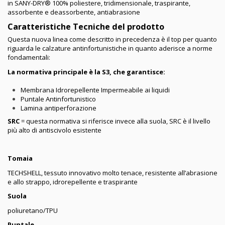
in SANY-DRY® 100% poliestere, tridimensionale, traspirante,
assorbente e deassorbente, antiabrasione
Caratteristiche Tecniche del prodotto
Questa nuova linea come descritto in precedenza è il top per quanto
riguarda le calzature antinfortunistiche in quanto aderisce a norme
fondamentali:
La normativa principale è la S3, che garantisce:
Membrana Idrorepellente Impermeabile ai liquidi
Puntale Antinfortunistico
Lamina antiperforazione
SRC
= questa normativa si riferisce invece alla suola, SRC è il livello
più alto di antiscivolo esistente
Tomaia
TECHSHELL, tessuto innovativo molto tenace, resistente all’abrasione
e allo strappo, idrorepellente e traspirante
Suola
poliuretano/TPU
Puntale