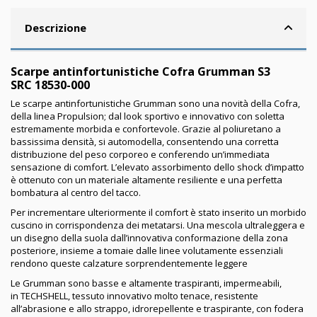
Descrizione
Scarpe antinfortunistiche Cofra Grumman S3
SRC 18530-000
Le scarpe antinfortunistiche Grumman sono una novità della Cofra,
della linea Propulsion; dal look sportivo e innovativo con soletta
estremamente morbida e confortevole. Grazie al poliuretano a
bassissima densità, si automodella, consentendo una corretta
distribuzione del peso corporeo e conferendo un’immediata
sensazione di comfort. L’elevato assorbimento dello shock d’impatto
è ottenuto con un materiale altamente resiliente e una perfetta
bombatura al centro del tacco.
Per incrementare ulteriormente il comfort è stato inserito un morbido
cuscino in corrispondenza dei metatarsi. Una mescola ultraleggera e
un disegno della suola dall’innovativa conformazione della zona
posteriore, insieme a tomaie dalle linee volutamente essenziali
rendono queste calzature sorprendentemente leggere
Le Grumman sono basse e altamente traspiranti, impermeabili,
in TECHSHELL, tessuto innovativo molto tenace, resistente
all’abrasione e allo strappo, idrorepellente e traspirante, con fodera