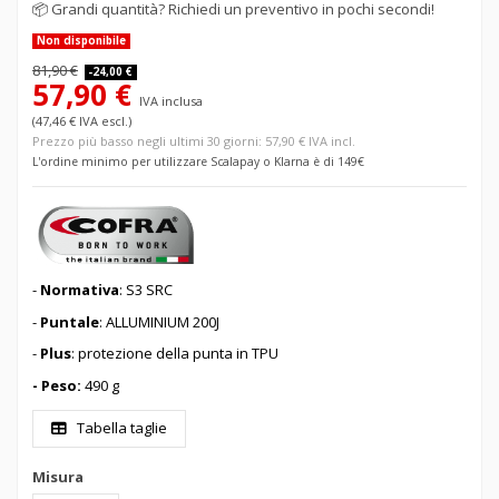
📦
Grandi quantità? Richiedi un preventivo in pochi secondi!
Non disponibile
81,90 €
-24,00 €
57,90 €
IVA inclusa
(47,46 € IVA escl.)
Prezzo più basso negli ultimi 30 giorni: 57,90 € IVA incl.
L'ordine minimo per utilizzare Scalapay o Klarna è di 149€
-
Normativa
: S3 SRC
-
Puntale
: ALLUMINIUM 200J
-
Plus
: protezione della punta in TPU
- Peso:
490 g
Tabella taglie
Misura