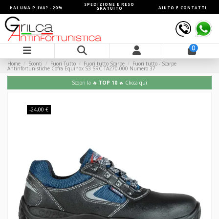
SPEDIZIONE E RESO
HAI UNA P.IVA? -20%
AIUTO E CONTATTI
GRATUITO
0
Home
Sconti
Fuori Tutto
Fuori tutto Scarpe
Fuori tutto - Scarpe
Antinfortunistiche Cofra Equinox S3 SRC TA270-000 Numero 37
Scopri la 🔥
TOP 10
🔥 Clicca qui
-24,00 €