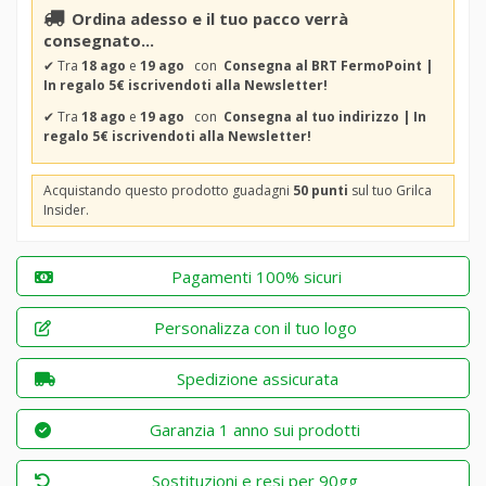
Ordina adesso e il tuo pacco verrà
consegnato...
✔
Tra
18 ago
e
19 ago
con
Consegna al BRT FermoPoint |
In regalo 5€ iscrivendoti alla Newsletter!
✔
Tra
18 ago
e
19 ago
con
Consegna al tuo indirizzo | In
regalo 5€ iscrivendoti alla Newsletter!
Acquistando questo prodotto guadagni
50 punti
sul tuo Grilca
Insider.
Pagamenti 100% sicuri
Personalizza con il tuo logo
Spedizione assicurata
Garanzia 1 anno sui prodotti
Sostituzioni e resi per 90gg