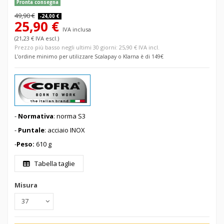
Pronta consegna
49,90 €
-24,00 €
25,90 €
IVA inclusa
(21,23 € IVA escl.)
Prezzo più basso negli ultimi 30 giorni: 25,90 € IVA incl.
L'ordine minimo per utilizzare Scalapay o Klarna è di 149€
-
Normativa
: norma S3
-
Puntale
: acciaio INOX
-
Peso:
610 g
Tabella taglie
Misura