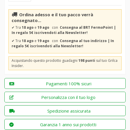
Ordina adesso e il tuo pacco verrà
consegnato...
✔
Tra
18 ago
e
19 ago
con
Consegna al BRT FermoPoint |
In regalo 5€ iscrivendoti alla Newsletter!
✔
Tra
18 ago
e
19 ago
con
Consegna al tuo indirizzo | In
regalo 5€ iscrivendoti alla Newsletter!
Acquistando questo prodotto guadagni
198 punti
sul tuo Grilca
Insider.
Pagamenti 100% sicuri
Personalizza con il tuo logo
Spedizione assicurata
Garanzia 1 anno sui prodotti