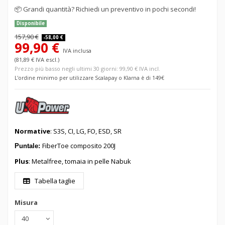
📦
Grandi quantità? Richiedi un preventivo in pochi secondi!
Disponibile
157,90 €
-58,00 €
99,90 €
IVA inclusa
(81,89 € IVA escl.)
Prezzo più basso negli ultimi 30 giorni: 99,90 € IVA incl.
L'ordine minimo per utilizzare Scalapay o Klarna è di 149€
Normative
: S3S, CI, LG, FO, ESD, SR
FiberToe composito 200J
Puntale:
Plus
: Metalfree, tomaia in pelle Nabuk
Tabella taglie
Misura