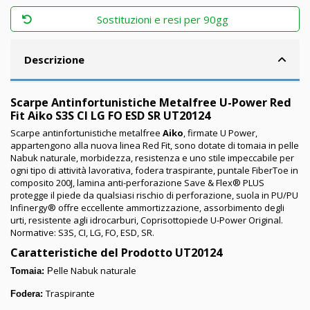
Sostituzioni e resi per 90gg
Descrizione
Scarpe Antinfortunistiche Metalfree U-Power Red
Fit Aiko S3S CI LG FO ESD SR UT20124
Scarpe antinfortunistiche metalfree
Aiko
, firmate U Power,
appartengono alla nuova linea Red Fit, sono dotate di tomaia in pelle
Nabuk naturale, morbidezza, resistenza e uno stile impeccabile per
ogni tipo di attività lavorativa, fodera traspirante, puntale FiberToe in
composito 200J, lamina anti-perforazione Save & Flex® PLUS
protegge il piede da qualsiasi rischio di perforazione, suola in PU/PU
Infinergy® offre eccellente ammortizzazione, assorbimento degli
urti, resistente agli idrocarburi, Coprisottopiede U-Power Original.
Normative: S3S, CI, LG, FO, ESD, SR.
Caratteristiche del Prodotto UT20124
elle Nabuk naturale
Tomaia:
P
Traspirante
Fodera: