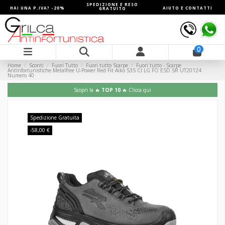
SPEDIZIONE E RESO
HAI UNA P.IVA? -20%
AIUTO E CONTATTI
GRATUITO
0
Home
Sconti
Fuori Tutto
Fuori tutto Scarpe
Fuori tutto - Scarpe
Antinfortunistiche Metalfree U-Power Red Fit Aiko S3S CI LG FO ESD SR UT20124
Numero 40
Scopri la 🔥
TOP 10
🔥 Clicca qui
Spedizione Gratuita
-58,00 €