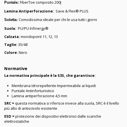
FiberToe composito 200J
Puntale:
Lamina Antiperforazione:
Save & Flex® PLUS
Comodissima ideale per chi le usa tutti i giorni
Soletta:
Suola:
PU/PU Infinergy®
Calzata:
mondopoint 11, 12, 13
Taglie:
35/48
Colore:
Nero
Normative
La normativa principale è la S3S, che garantisce:
Membrana Idrorepellente Impermeabile ai liquidi
Puntale Antinfortunistico
Lamina antiperforazione 4,5 mm
SRC =
questa normativa si riferisce invece alla suola, SRC è il livello
più alto di antiscivolo esistente
ESD =
protezione dei dispositivi elettronici dalle scariche
elettrostatiche