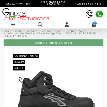
SPEDIZIONE E RESO
HAI UNA P.IVA? -20%
AIUTO E CONTATTI
GRATUITO
0
Home
Sconti
Fuori Tutto
Fuori tutto Scarpe
Fuori tutto - Scarpe
antinfortunistiche Metalfree U-Power Red Ego Phoenix S3S CI HI HRO FO ESD SR
RE10104 Numero 40
Scopri la 🔥
TOP 10
🔥 Clicca qui
Spedizione Gratuita
In saldo!
-44,50 €