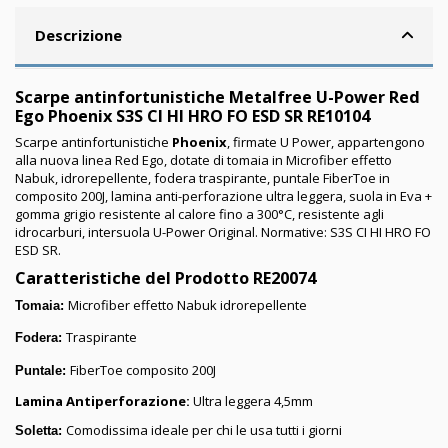
Descrizione
Scarpe antinfortunistiche Metalfree U-Power Red
Ego Phoenix
S3S CI HI HRO FO ESD SR RE10104
Scarpe antinfortunistiche
Phoenix
, firmate U Power, appartengono
alla nuova linea Red Ego, dotate di tomaia in Microfiber effetto
Nabuk, idrorepellente, fodera traspirante, puntale FiberToe in
composito 200J, lamina anti-perforazione ultra leggera, suola in Eva +
gomma grigio resistente al calore fino a 300°C, resistente agli
idrocarburi, intersuola U-Power Original. Normative: S3S CI HI HRO FO
ESD SR.
Caratteristiche del Prodotto RE20074
Microfiber effetto Nabuk idrorepellente
Tomaia:
Traspirante
Fodera:
FiberToe composito 200J
Puntale:
Lamina Antiperforazione:
Ultra leggera 4,5mm
Comodissima ideale per chi le usa tutti i giorni
Soletta: