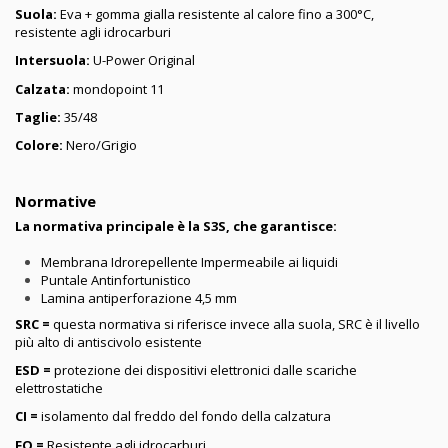
Suola:
Eva + gomma gialla resistente al calore fino a 300°C,
resistente agli idrocarburi
Intersuola:
U-Power Original
Calzata:
mondopoint 11
Taglie:
35/48
Colore:
Nero/Grigio
Normative
La normativa principale è la S3S, che garantisce:
Membrana Idrorepellente Impermeabile ai liquidi
Puntale Antinfortunistico
Lamina antiperforazione 4,5 mm
SRC =
questa normativa si riferisce invece alla suola, SRC è il livello
più alto di antiscivolo esistente
ESD =
protezione dei dispositivi elettronici dalle scariche
elettrostatiche
CI =
isolamento dal freddo del fondo della calzatura
FO =
Resistente agli idrocarburi