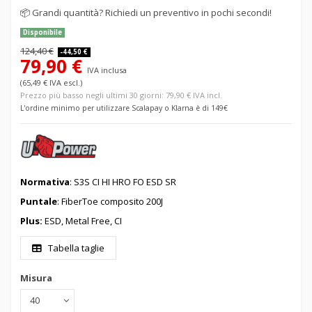
📦
Grandi quantità? Richiedi un preventivo in pochi secondi!
Disponibile
124,40 €
-44,50 €
79,90 €
IVA inclusa
(65,49 € IVA escl.)
Prezzo più basso negli ultimi 30 giorni: 79,90 € IVA incl.
L'ordine minimo per utilizzare Scalapay o Klarna è di 149€
Normativa
: S3S CI HI HRO FO ESD SR
Puntale
: FiberToe composito 200J
Plus:
ESD, Metal Free, CI
Tabella taglie
Misura