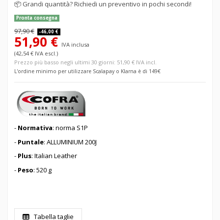
📦
Grandi quantità? Richiedi un preventivo in pochi secondi!
Pronta consegna
97,90 €
-46,00 €
51,90 €
IVA inclusa
(42,54 € IVA escl.)
Prezzo più basso negli ultimi 30 giorni: 51,90 € IVA incl.
L'ordine minimo per utilizzare Scalapay o Klarna è di 149€
-
Normativa
: norma S1P
-
Puntale
: ALLUMINIUM 200J
-
Plus
: Italian Leather
-
Peso
: 520 g
Tabella taglie