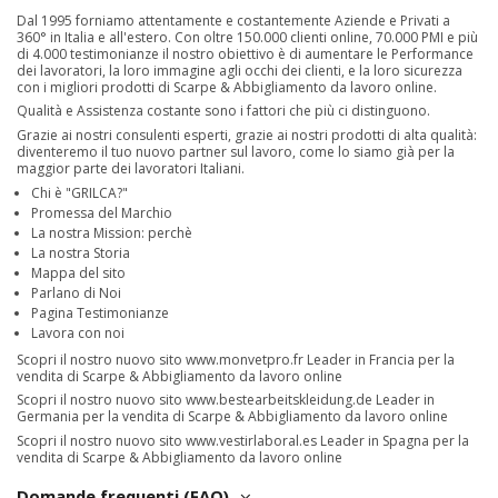
Dal 1995 forniamo attentamente e costantemente Aziende e Privati a
360° in Italia e all'estero. Con oltre 150.000 clienti online, 70.000 PMI e più
di 4.000 testimonianze il nostro obiettivo è di aumentare le Performance
dei lavoratori, la loro immagine agli occhi dei clienti, e la loro sicurezza
con i migliori prodotti di Scarpe & Abbigliamento da lavoro online.
Qualità e Assistenza costante sono i fattori che più ci distinguono.
Grazie ai nostri consulenti esperti, grazie ai nostri prodotti di alta qualità:
diventeremo il tuo nuovo partner sul lavoro, come lo siamo già per la
maggior parte dei lavoratori Italiani.
Chi è "GRILCA?"
Promessa del Marchio
La nostra Mission: perchè
La nostra Storia
Mappa del sito
Parlano di Noi
Pagina Testimonianze
Lavora con noi
Scopri il nostro nuovo sito
www.monvetpro.fr
Leader in Francia per la
vendita di Scarpe & Abbigliamento da lavoro online
Scopri il nostro nuovo sito
www.bestearbeitskleidung.de
Leader in
Germania per la vendita di Scarpe & Abbigliamento da lavoro online
Scopri il nostro nuovo sito
www.vestirlaboral.es
Leader in Spagna per la
vendita di Scarpe & Abbigliamento da lavoro online
Domande frequenti (FAQ)