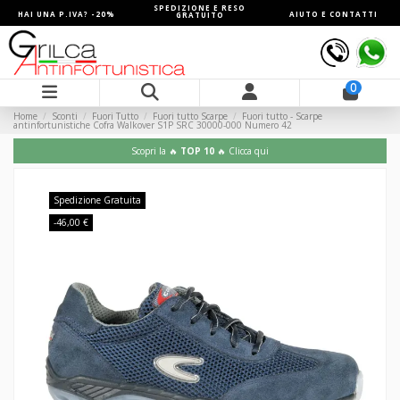
SPEDIZIONE E RESO
HAI UNA P.IVA? -20%
AIUTO E CONTATTI
GRATUITO
0
Home
Sconti
Fuori Tutto
Fuori tutto Scarpe
Fuori tutto - Scarpe
antinfortunistiche Cofra Walkover S1P SRC 30000-000 Numero 42
Scopri la 🔥
TOP 10
🔥 Clicca qui
Spedizione Gratuita
-46,00 €