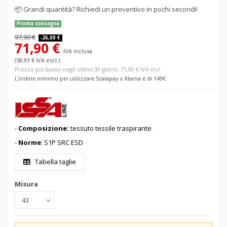
📦
Grandi quantità? Richiedi un preventivo in pochi secondi!
Pronta consegna
97,90 €
-26,00 €
71,90 €
IVA inclusa
(58,93 € IVA escl.)
Prezzo più basso negli ultimi 30 giorni: 71,90 € IVA incl.
L'ordine minimo per utilizzare Scalapay o Klarna è di 149€
-
Composizione:
tessuto tessile traspirante
-
Norme
: S1P SRC ESD
Tabella taglie
Misura