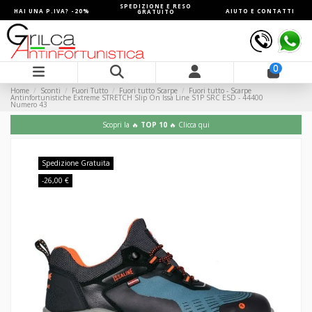
SPEDIZIONE E RESO
HAI UNA P.IVA? -20%
AIUTO E CONTATTI
GRATUITO
0
Home
Sconti
Fuori Tutto
Fuori tutto Scarpe
Fuori tutto - Scarpe
Antinfortunistiche Extreme STRETCH Slip On Issa Line S1P SRC ESD - 44400
Numero 43
Scopri la 🔥
TOP 10
🔥 Clicca qui
Spedizione Gratuita
-26,00 €