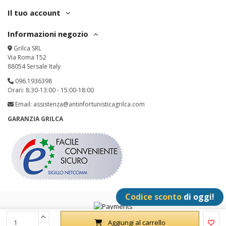
Il tuo account
Informazioni negozio
Grilca SRL
Via Roma 152
88054 Sersale Italy
096.1936398
Orari: 8:30-13:00 - 15:00-18:00
Email:
assistenza@antinfortunisticagrilca.com
GARANZIA GRILCA
Codice sconto
di oggi!
Grilca SRL - P.IVA: IT02342180797 - All Rights Reserved
Aggiungi al carrello