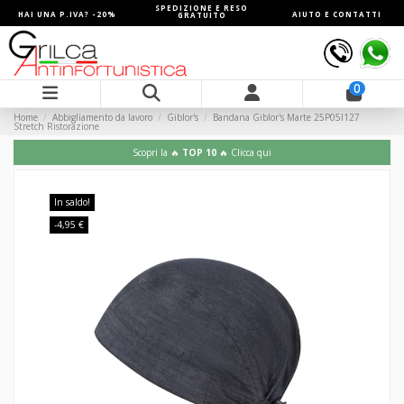
SPEDIZIONE E RESO
HAI UNA P.IVA? -20%
AIUTO E CONTATTI
GRATUITO
0
Home
Abbigliamento da lavoro
Giblor's
Bandana Giblor's Marte 25P05I127
Stretch Ristorazione
Scopri la 🔥
TOP 10
🔥 Clicca qui
In saldo!
-4,95 €