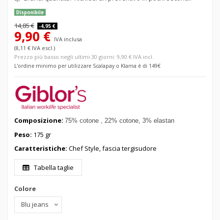
Disponibile
14,85 €
-4,95 €
9,90 €
IVA inclusa
(8,11 € IVA escl.)
Prezzo più basso negli ultimi 30 giorni: 9,90 € IVA incl.
L'ordine minimo per utilizzare Scalapay o Klarna è di 149€
Composizione:
75% cotone
, 22
% cotone, 3
% elastan
Peso:
175 gr
Caratteristiche:
Chef Style, fascia tergisudore
Tabella taglie
Colore