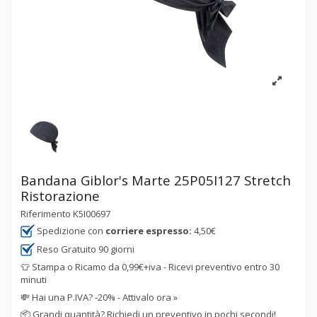
Bandana Giblor's Marte 25P05I127 Stretch
Ristorazione
Riferimento
K5I00697
Spedizione con
corriere espresso:
4,50€
Reso Gratuito 90 giorni
👕 Stampa o Ricamo da 0,99€+iva - Ricevi preventivo entro 30
minuti
💸
Hai una P.IVA? -20% - Attivalo ora »
📦
Grandi quantità? Richiedi un preventivo in pochi secondi!